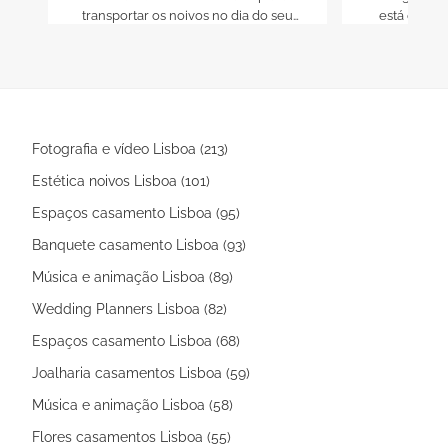
transportar os noivos no dia do seu
está em ha
casamento: surpreenda todos com
todos os por
Clássicos Fialho!
isso sente-
dos melho
mercado.
Fotografia e vídeo Lisboa (213)
Estética noivos Lisboa (101)
Espaços casamento Lisboa (95)
Banquete casamento Lisboa (93)
Música e animação Lisboa (89)
Wedding Planners Lisboa (82)
Espaços casamento Lisboa (68)
Joalharia casamentos Lisboa (59)
Música e animação Lisboa (58)
Flores casamentos Lisboa (55)