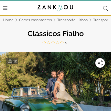
Home
Carros casamentos
Transporte Lisboa
Transport
Clássicos Fialho
0
12