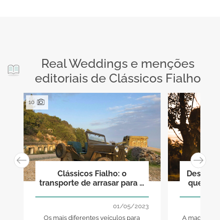
Real Weddings e menções
editoriais de Clássicos Fialho
10
Clássicos Fialho: o
Descubra
transporte de arrasar para o
que lev
um dia único como o
casamento!
01/05/2023
Os mais diferentes veículos para
A magia sent