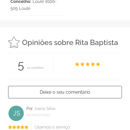
Concelho:
Loulé 8100-
505 Loulé
Opiniões sobre Rita Baptista
5
10 opiniões
Deixe o seu comentário
Por
Joana Silva
JS
02 março 2023
Usamos o serviço