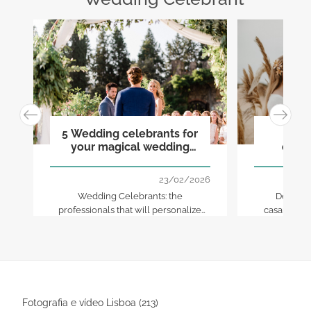
5 Wedding celebrants for
Os c
your magical wedding
casa
destination in Portugal!
transfo
23/02/2026
Wedding Celebrants: the
Descubr
professionals that will personalize
casamento 
your destination wedding in Portugal,
cerimóni
turning it absolutely unforgettable
exclu
and special!
Fotografia e vídeo Lisboa (213)