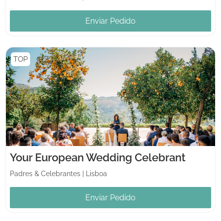
Enviar Pedido
TOP
Your European Wedding Celebrant
Padres & Celebrantes
|
Lisboa
Enviar Pedido