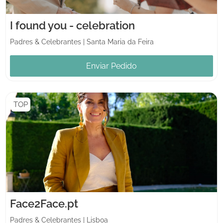
I found you - celebration
Padres & Celebrantes
|
Santa Maria da Feira
Enviar Pedido
TOP
Face2Face.pt
Padres & Celebrantes
|
Lisboa