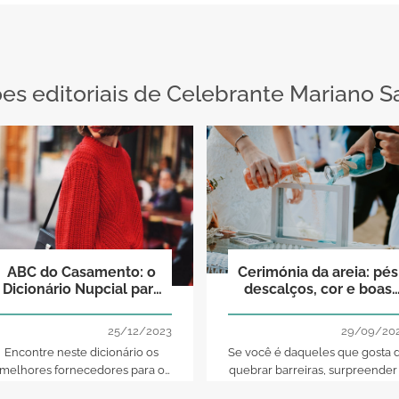
s editoriais de Celebrante Mariano S
ABC do Casamento: o
Cerimónia da areia: pés
Dicionário Nupcial para
descalços, cor e boas
um dia perfeito!
vibrações para uma
união eterna
25/12/2023
29/09/20
Encontre neste dicionário os
Se você é daqueles que gosta 
melhores fornecedores para o
quebrar barreiras, surpreender
seu casamento. Mais de 20
ser original, considere uma