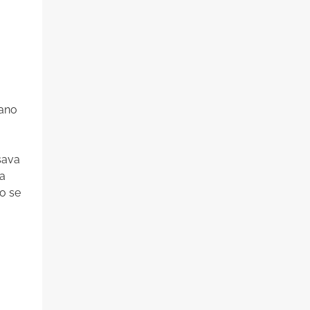
iano
sava
ra
o se