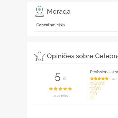
Morada
Concelho:
Maia
Opiniões sobre Celebr
Profissionalism
5
(
20
)
20 opiniões