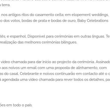
terra.
e nos antigos ritos do casamento celta; em elopement weddings,
o dos votos, bodas de prata e bodas de ouro, Baby Celebrations
glês, e espanhol. Disponível para cerimónias em outras línguas. T
realização das melhores cerimónias bilíngues.
ideo chamada para dar início ao projecto da cerimónia. Assina
do aos noivos um email com uma proposta de alinhamento, com
lhas do casal. Celebrante e noivos continuarão em contacto até o d
rá agendada uma vídeo chamada para rever todos os detalhes, pa
ões em todo o país.