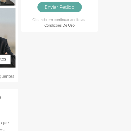
Enviar Pedido
Clicando em continuar aceito as
Condições De Uso
otos
quentes
s
é que
nos