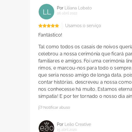
Por
Liliana Lobato
LL
06 abril 2022
Usamos o serviço
Fantástico!
Tal como todos os casais de noivos querí
celebrou a nossa cerimónia que ficará p
familiares e amigos. Foi uma cerimónia 
rimos, e marcou-nos para todo o sempre
que seria nosso amigo de longa data, poi
contar histórias, descreveu a nossa com
nos conhecesse há muito. Estamos eternam
simpatia! E por ter tornado o nosso dia a
Notificar abuso
Por
Leão Creative
15 abril 2020