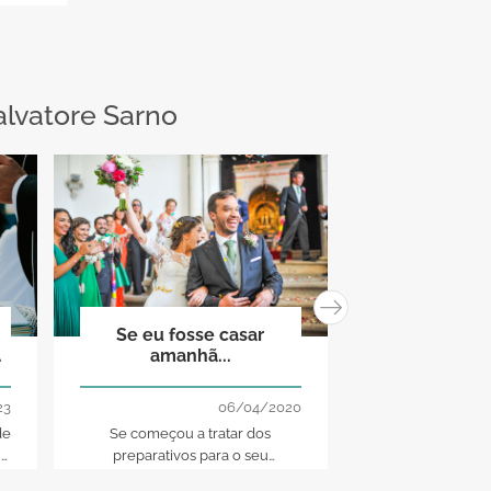
alvatore Sarno
Se eu fosse casar
Mariano Sarn
amanhã...
a sua união
simbologi
conven
23
06/04/2020
de
Se começou a tratar dos
Você não é n
 e
preparativos para o seu
convenções, ma
casamento, confira nossa lista de
deseja celebrar 