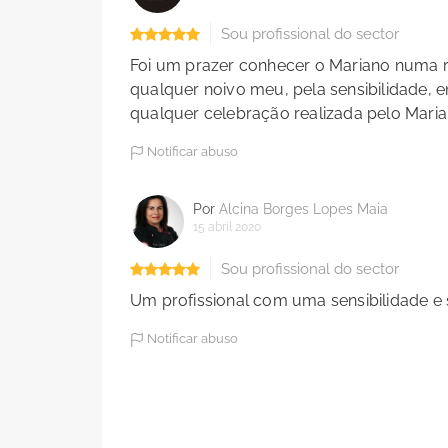
Sou profissional do sector
Foi um prazer conhecer o Mariano numa r
qualquer noivo meu, pela sensibilidade, 
qualquer celebração realizada pelo Mari
Notificar abuso
Por
Alcina Borges Lopes Maia
15 abril 2020
Sou profissional do sector
Um profissional com uma sensibilidade e s
Notificar abuso