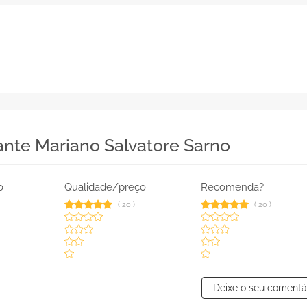
ante Mariano Salvatore Sarno
o
Qualidade/preço
Recomenda?
(
20
)
(
20
)
Deixe o seu comentá