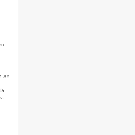
em
do um
ia
ra