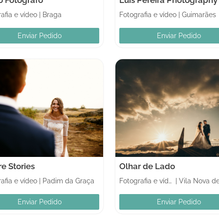
afia e vídeo
|
Braga
Fotografia e vídeo
|
Guimarães
Enviar Pedido
Enviar Pedido
re Stories
Olhar de Lado
afia e vídeo
|
Padim da Graça
Fotografia e vídeo
|
Enviar Pedido
Enviar Pedido