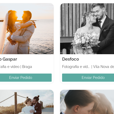
o Gaspar
Desfoco
afia e vídeo
|
Braga
Fotografia e vídeo
|
Enviar Pedido
Enviar Pedido