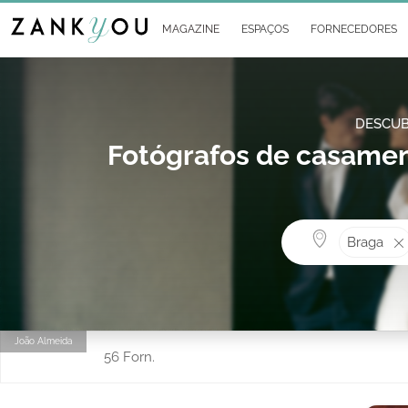
MAGAZINE
ESPAÇOS
FORNECEDORES
DESCUB
Fotógrafos de casamen
Braga
João Almeida
56 Forn.