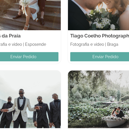
 da Praia
Tiago Coelho Photograp
afia e vídeo
|
Esposende
Fotografia e vídeo
|
Braga
Enviar Pedido
Enviar Pedido