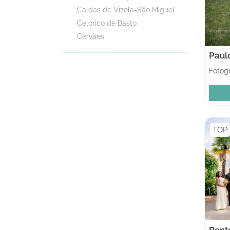
Caldas de Vizela-São Miguel
Celorico de Basto
Cervães
Esposende
Paul
Fafe
Fotogr
Guimarães
Joane
Padim da Graça
Póvoa de Lanhoso
TOP
Vieira do Minho
Vila Nova de Famalicão
Vila Verde
Bent