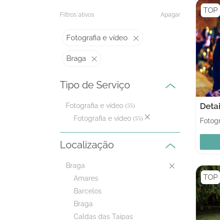
TOP
Filtros ativos
Apagar
Fotografia e vídeo
Braga
Tipo de Serviço
Deta
Fotografia e vídeo
(55)
Fotografia e vídeo
(55)
Fotogr
Localização
Braga
TOP
Amares
Barcelos
Braga
Caldas das Taipas