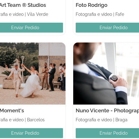
 Art Team ® Studios
Foto Rodrigo
afia e vídeo
|
Vila Verde
Fotografia e vídeo
|
Fafe
Enviar Pedido
Enviar Pedido
Moment's
Nuno Vicente - Photogra
afia e vídeo
|
Barcelos
Fotografia e vídeo
|
Braga
Enviar Pedido
Enviar Pedido