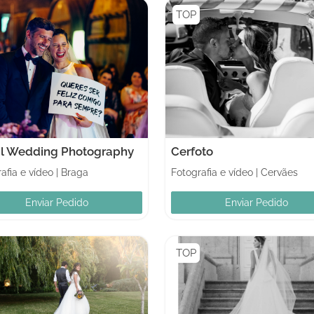
TOP
il Wedding Photography
Cerfoto
afia e vídeo
|
Braga
Fotografia e vídeo
|
Cervães
Enviar Pedido
Enviar Pedido
TOP