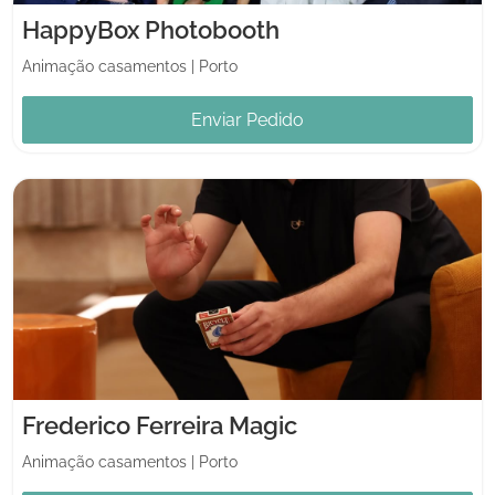
HappyBox Photobooth
Animação casamentos
|
Porto
Enviar Pedido
Frederico Ferreira Magic
Animação casamentos
|
Porto