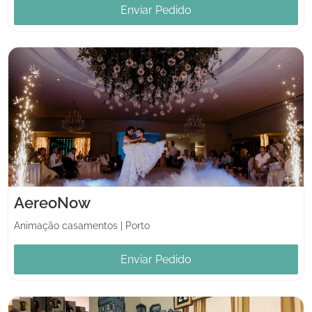
Enviar Pedido
AereoNow
Animação casamentos
|
Porto
Enviar Pedido