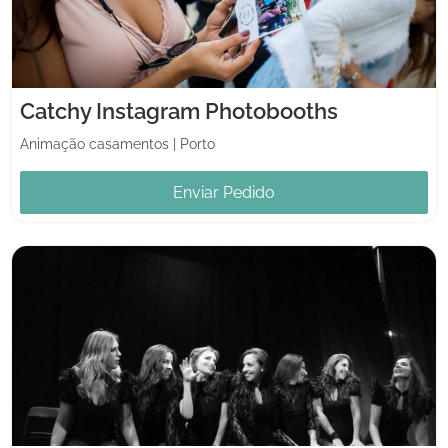
Catchy Instagram Photobooths
Animação casamentos
|
Porto
Enviar Pedido