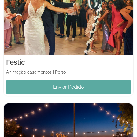
Festic
Animação casamentos
|
Porto
Enviar Pedido