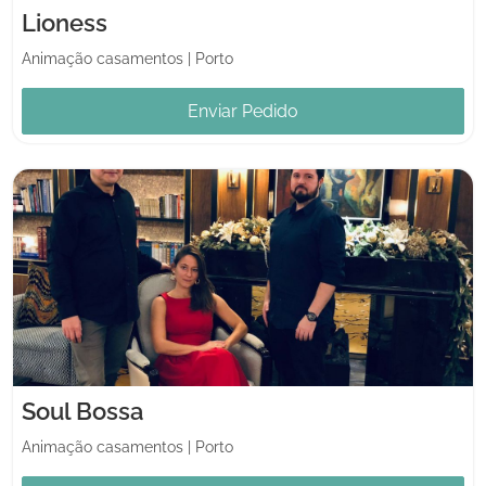
Lioness
Animação casamentos
|
Porto
Enviar Pedido
Soul Bossa
Animação casamentos
|
Porto