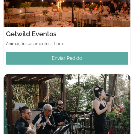
Getwild Eventos
Animação casamentos
|
Porto
Enviar Pedido