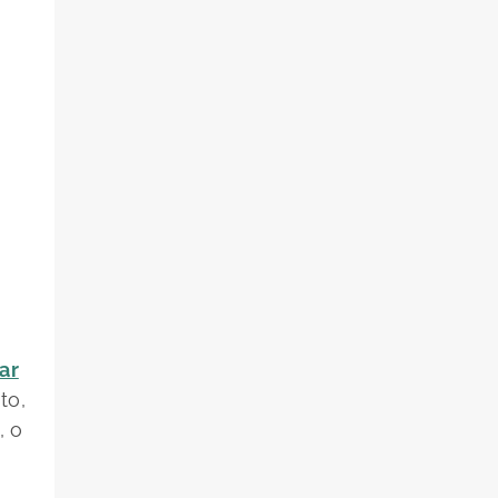
ar
to,
, o