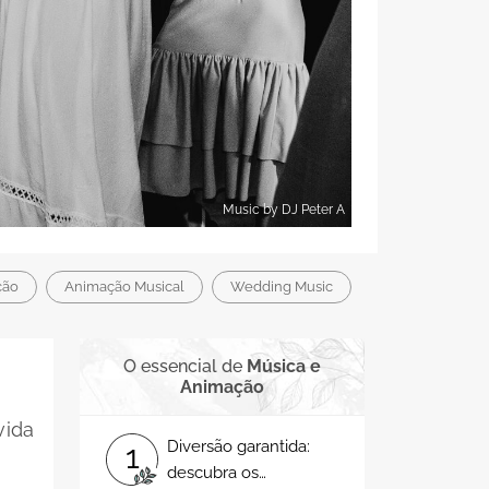
Music by DJ Peter A
ção
Animação Musical
Wedding Music
O essencial de
Música e
Animação
vida
Diversão garantida:
1
descubra os