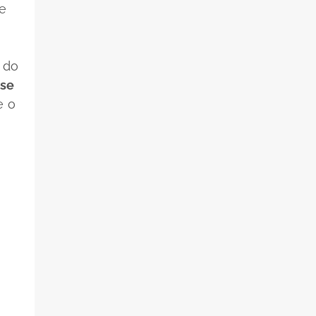
de
 do
ose
e o