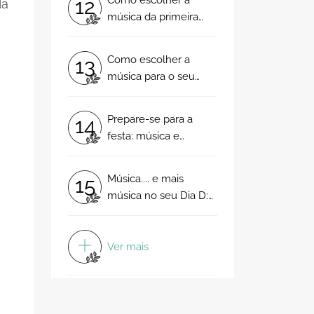
12
da
música da primeira
dança em 10 simples
a
passos
Como escolher a
13
música para o seu
casamento: siga estes
5 passos e comece a
Prepare-se para a
14
sentir o ritmo!
festa: música e
animação para todos
os gostos e
Música.... e mais
15
momentos do seu dia
música no seu Dia D:
deixe-se contagiar
pelos mais diferentes
ritmos!
Ver mais