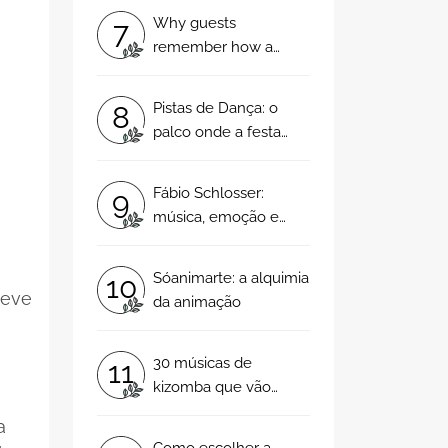
Why guests
7
remember how a
wedding felt, not how
it looked
Pistas de Dança: o
8
palco onde a festa
ganha forma
Fábio Schlosser:
9
música, emoção e
estilo em cada
casamento
Sóanimarte: a alquimia
10
reve
da animação
30 músicas de
11
kizomba que vão
arrasar no vosso
a
casamento
Como escolher a