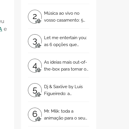
profissionais que vão
manter a festa do seu
Música ao vivo no
2
casamento animada
vosso casamento: 5
eu
toda a noite
razões para dizerem
A
e
sim!
Let me entertain you:
3
as 6 opções que
garantem a folia no
dia do seu casamento!
As ideias mais out-of-
4
the-box para tornar o
seu casamento num
evento inesquecível
Dj & Saxlive by Luis
5
Figueiredo: a
atmosfera mais
divertida e clássica
Mr. Milk: toda a
6
para o seu casamento!
animação para o seu
dia de casamento!