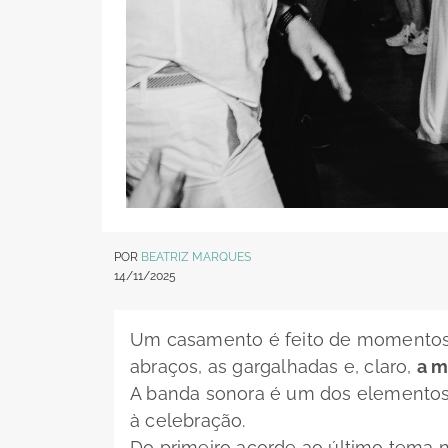
POR
BEATRIZ MARQUES
14/11/2025
Um casamento é feito de momentos 
abraços, as gargalhadas e, claro,
a m
A banda sonora é um dos elementos 
à celebração.
Do primeiro acorde ao último tema n