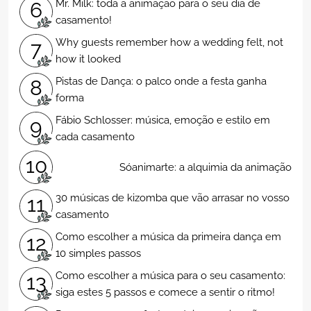
Mr. Milk: toda a animação para o seu dia de
6
casamento!
Why guests remember how a wedding felt, not
7
how it looked
Pistas de Dança: o palco onde a festa ganha
8
forma
Fábio Schlosser: música, emoção e estilo em
9
cada casamento
10
Sóanimarte: a alquimia da animação
30 músicas de kizomba que vão arrasar no vosso
11
casamento
Como escolher a música da primeira dança em
12
10 simples passos
Como escolher a música para o seu casamento:
13
siga estes 5 passos e comece a sentir o ritmo!