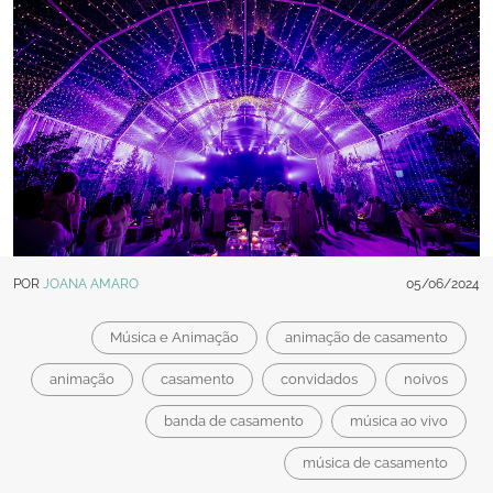
POR
JOANA AMARO
05/06/2024
Música e Animação
animação de casamento
animação
casamento
convidados
noivos
banda de casamento
música ao vivo
música de casamento