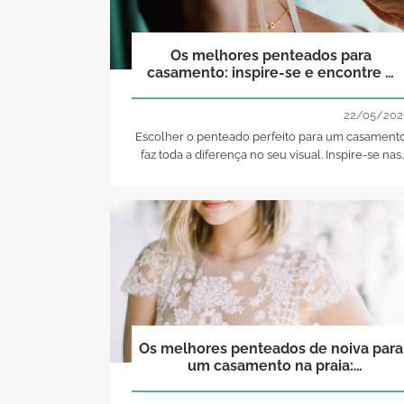
Os melhores penteados para
casamento: inspire-se e encontre o
seu look perfeito!
22/05/202
Escolher o penteado perfeito para um casament
faz toda a diferença no seu visual. Inspire-se nas
melhores ideias e descubra profissionais de
excelência para criar o look dos seus sonhos!
Os melhores penteados de noiva para
um casamento na praia:
descomplique!