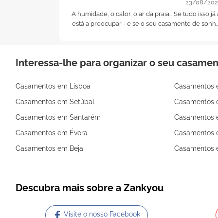
23/08/202
A humidade, o calor, o ar da praia... Se tudo isso já 
está a preocupar - e se o seu casamento de sonh
tem de ter como pano de fundo um azul a perde
de vista! - hoje trazemos-lhe alguns exemplos
arrasadores de penteados de noiva para um
Interessa-lhe para organizar o seu casame
casamento na praia!.. A palavra de ordem?
Descomplicar!
Casamentos em Lisboa
Casamentos 
Casamentos em Setúbal
Casamentos 
Casamentos em Santarém
Casamentos 
Casamentos em Évora
Casamentos e
Casamentos em Beja
Casamentos 
Descubra mais sobre a Zankyou
Visite o nosso Facebook