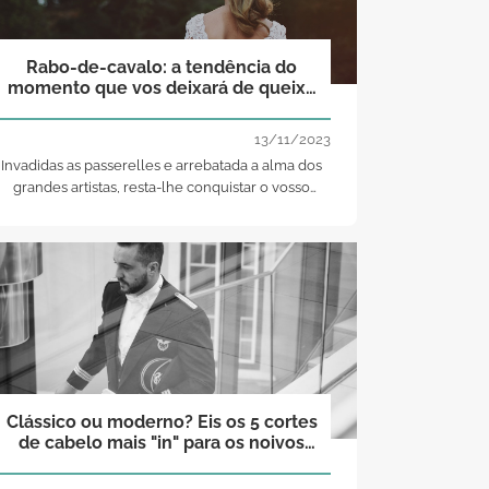
Rabo-de-cavalo: a tendência do
momento que vos deixará de queixo
caído!
13/11/2023
Invadidas as passerelles e arrebatada a alma dos
grandes artistas, resta-lhe conquistar o vosso
coração: no próximo ano, o rabo-de-cavalo será
rei, e é sobre ele que falamos hoje, aqui, na
Zankyou Magazine.
Clássico ou moderno? Eis os 5 cortes
de cabelo mais "in" para os noivos
mais ousados (ou não)