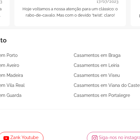
3
17/07/2023
a
Hoje voltamos a nossa atenção para um clássico: o
o
rabo-de-cavalo. Mas com o devido 'twist', claro!
r
nto
em Porto
Casamentos em Braga
em Aveiro
Casamentos em Leiria
em Madeira
Casamentos em Viseu
m Vila Real
Casamentos em Viana do Caste
em Guarda
Casamentos em Portalegre
Zank Youtube
Siga-nos no instag