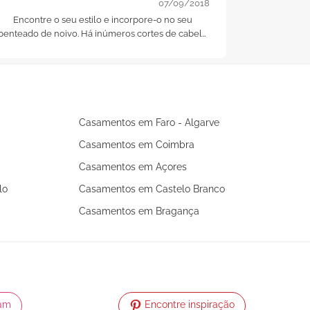
07/09/2018
Encontre o seu estilo e incorpore-o no seu
penteado de noivo. Há inúmeros cortes de cabelo
perfeitos para si. Só precisa de os conhecer. Eis os
cinco penteados mais in dos últimos tempos
Casamentos em Faro - Algarve
Casamentos em Coimbra
Casamentos em Açores
lo
Casamentos em Castelo Branco
Casamentos em Bragança
ram
Encontre inspiração