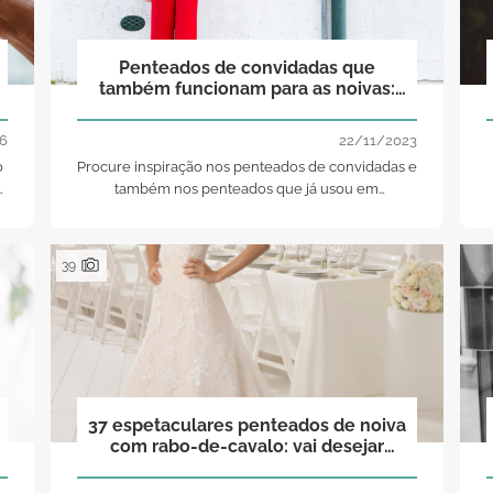
Penteados de convidadas que
também funcionam para as noivas:
aposte na última moda!
6
22/11/2023
o
Procure inspiração nos penteados de convidadas e
também nos penteados que já usou em
casamentos. Onde menos esperar irá encontrar o
penteado adequado para si!
39
37 espetaculares penteados de noiva
com rabo-de-cavalo: vai desejar
brilhar com todos!