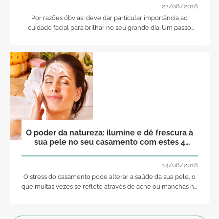
22/08/2018
Por razões óbvias, deve dar particular importância ao
cuidado facial para brilhar no seu grande dia. Um passo
muito importante para conseguir isso é a aplicação de
cremes hidratantes.
O poder da natureza: ilumine e dê frescura à
sua pele no seu casamento com estes 4
esfoliantes naturais
14/08/2018
O stress do casamento pode alterar a saúde da sua pele, o
que muitas vezes se reflete através de acne ou manchas no
rosto. Vale a pena cuidar dela com estes quatro produtos
naturais que iluminarão o seu rosto, limpando as impurezas
e deixando a sua pele incrivelmente fresca.