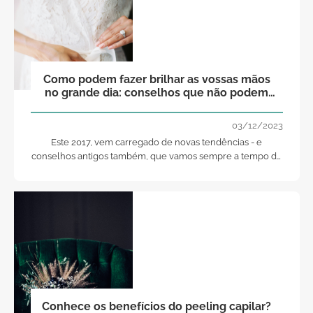
Como podem fazer brilhar as vossas mãos
no grande dia: conselhos que não podem
perder!
03/12/2023
Este 2017, vem carregado de novas tendências - e
conselhos antigos também, que vamos sempre a tempo de
relembrar! -, e aqui, na Zankyou Magazine, não resistimos a
contar-vos tudo... Querem saber como podem fazer brilhar
as vossas mãos no grande dia? Então, vamos, claro, a isso!
Conhece os benefícios do peeling capilar?