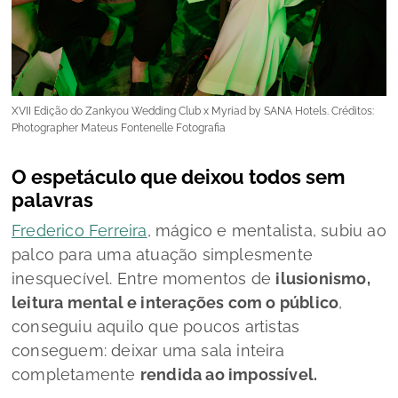
XVII Edição do Zankyou Wedding Club x Myriad by SANA Hotels. Créditos:
Photographer Mateus Fontenelle Fotografia
O espetáculo que deixou todos sem
palavras
Frederico Ferreira
, mágico e mentalista, subiu ao
palco para uma atuação simplesmente
inesquecível. Entre momentos de
ilusionismo,
leitura mental e interações com o público
,
conseguiu aquilo que poucos artistas
conseguem: deixar uma sala inteira
completamente
rendida ao impossível.