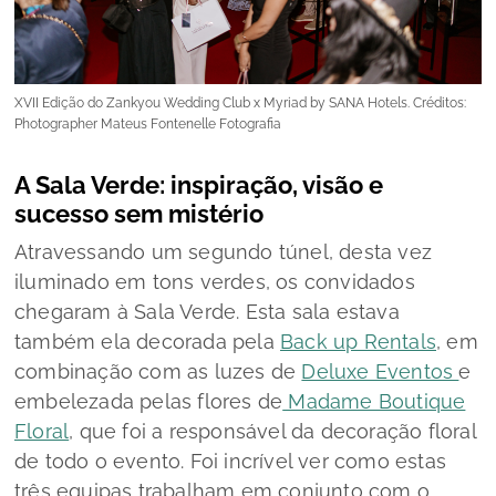
XVII Edição do Zankyou Wedding Club x Myriad by SANA Hotels. Créditos:
Photographer Mateus Fontenelle Fotografia
A Sala Verde: inspiração, visão e
sucesso sem mistério
Atravessando um segundo túnel, desta vez
iluminado em tons verdes, os convidados
chegaram à Sala Verde.​ Esta sala estava
também ela decorada pela
Back up Rentals
, em
combinação com as luzes de
Deluxe Eventos
e
embelezada pelas flores de
Madame Boutique
Floral
, que foi a responsável da decoração floral
de todo o evento. Foi incrível ver como estas
três equipas trabalham em conjunto com o