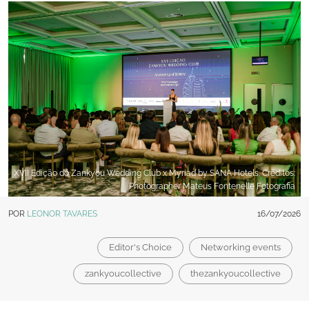
XVII Edição do Zankyou Wedding Club x Myriad by SANA Hotels. Créditos:
Photographer Mateus Fontenelle Fotografia
POR
LEONOR TAVARES
16/07/2026
Editor's Choice
Networking events
zankyoucollective
thezankyoucollective