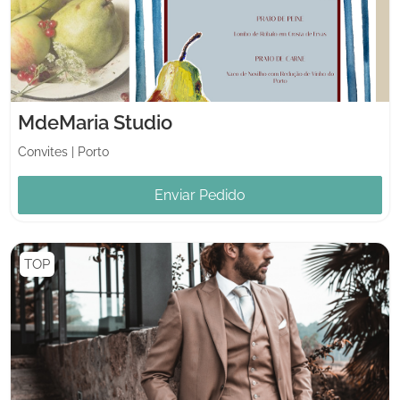
MdeMaria Studio
Convites
|
Porto
Enviar Pedido
TOP