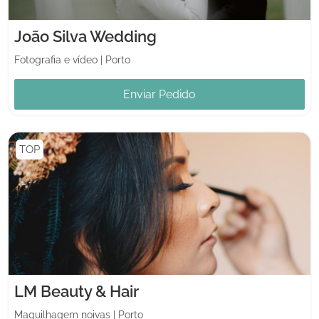
João Silva Wedding
Fotografia e vídeo
|
Porto
Enviar Pedido
TOP
LM Beauty & Hair
Maquilhagem noivas
|
Porto