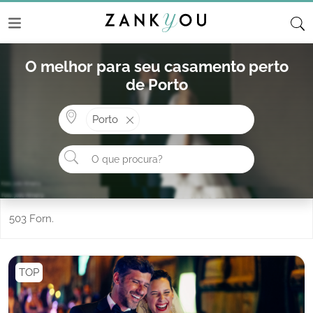
O melhor para seu casamento perto
de Porto
Onde? ex: Cascais
Porto
O que procura?
503 Forn.
TOP