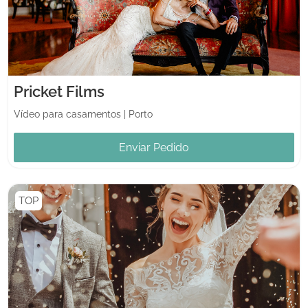
Pricket Films
Vídeo para casamentos
|
Porto
Enviar Pedido
TOP