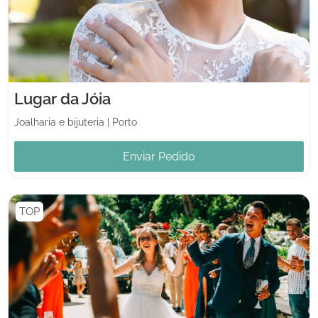
Lugar da Jóia
Joalharia e bijuteria
|
Porto
Enviar Pedido
TOP