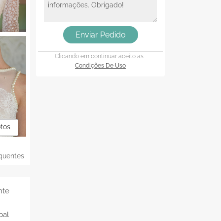
Enviar Pedido
Clicando em continuar aceito as
Condições De Uso
otos
quentes
nte
pal