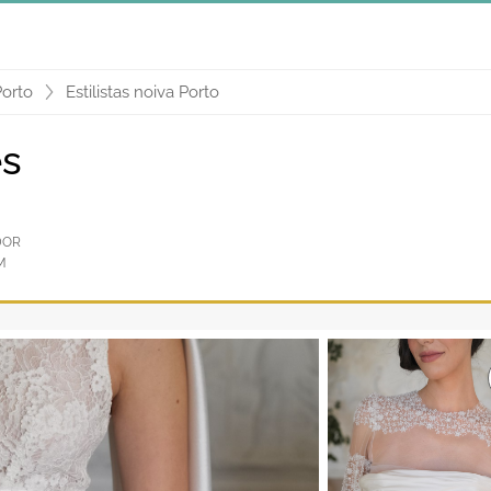
Porto
Estilistas noiva Porto
es
DOR
M