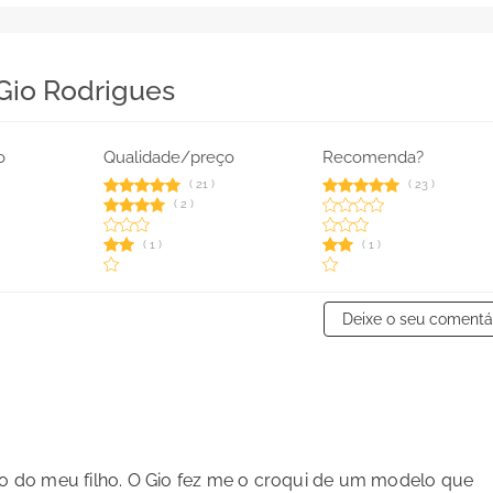
 Gio Rodrigues
o
Qualidade/preço
Recomenda?
(
21
)
(
23
)
(
2
)
(
1
)
(
1
)
Deixe o seu comentá
 do meu filho. O Gio fez me o croqui de um modelo que