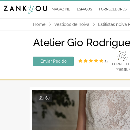
MAGAZINE
ESPAÇOS
FORNECEDORES
Home
Vestidos de noiva
Estilistas noiva 
Atelier Gio Rodrigu
Enviar Pedido
24
FORNECE
PREMIU
67