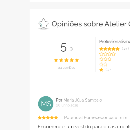
Opiniões sobre Atelier
Profissionalism
5
(
23
)
24 opiniões
(
1
)
Por
Maria Júlia Sampaio
MS
25 junho 2025
Potencial Fornecedor para mim
Encomendei um vestido para o casamento