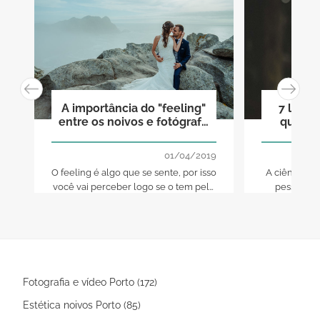
A importância do "feeling"
7 liçõe
entre os noivos e fotógrafo
quem j
de casamento
an
01/04/2019
O feeling é algo que se sente, por isso
A ciência nã
você vai perceber logo se o tem pelo
pessoas a
fotógrafo que está a ponderar
grande p
contratar. Mas não se deixe enganar...
experiência.
Às vezes, somos enganados pela
nós e nasce
razão, quando devíamos ouvir o
mais clar
coração
facilidade 
hoj
Fotografia e vídeo Porto (172)
Estética noivos Porto (85)