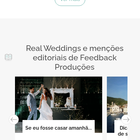
Real Weddings e menções
editoriais de Feedback
Produções
Se eu fosse casar amanhã...
Dicas p
de sonho:
melhor 