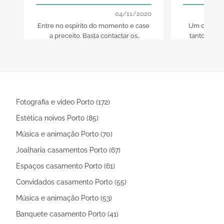
04/11/2020
Entre no espírito do momento e case
Um casamen
a preceito. Basta contactar os
tantos segre
fornecedores que mais têm a ver
amor, o res
consigo e esperar que se faça magia.
com o seu co
Case com imaginação e emoção.
Fotografia e vídeo Porto (172)
Estética noivos Porto (85)
Música e animação Porto (70)
Joalharia casamentos Porto (67)
Espaços casamento Porto (61)
Convidados casamento Porto (55)
Música e animação Porto (53)
Banquete casamento Porto (41)