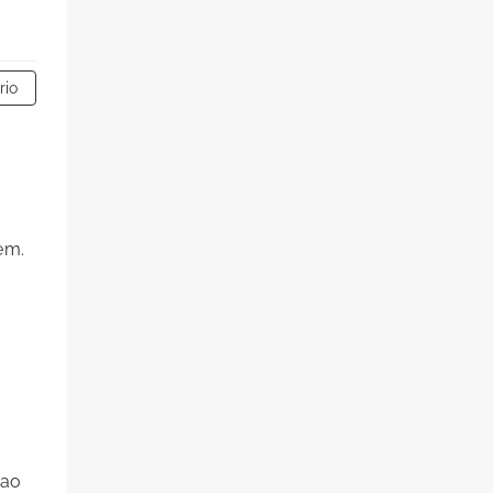
rio
em.
 ao