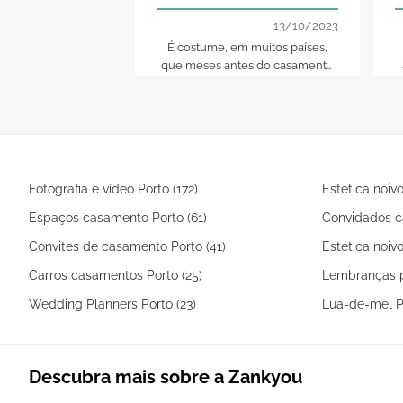
compromisso
13/10/2023
É costume, em muitos países,
que meses antes do casamento
os noivos formalizem o seu
q
compromisso com um jantar em
que o noivo, tradicionalmente,
manifesta as suas intenções de
compromisso aos pais da noivo e
há uma troca de presentes entre
Fotografia e vídeo Porto (172)
Estética noivo
as famílias.
Espaços casamento Porto (61)
Convidados c
Convites de casamento Porto (41)
Estética noivo
Carros casamentos Porto (25)
Lembranças p
Wedding Planners Porto (23)
Lua-de-mel Po
Descubra mais sobre a Zankyou