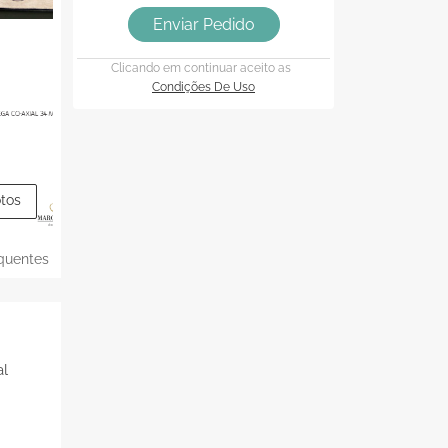
Enviar Pedido
Clicando em continuar aceito as
Condições De Uso
otos
quentes
al