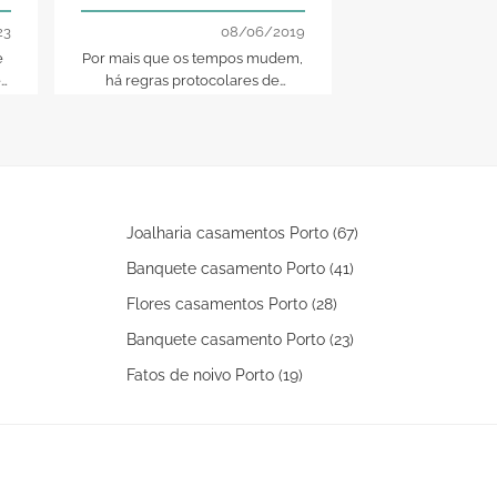
casamento: 14 regras
básicas para iniciantes
23
08/06/2019
e
Por mais que os tempos mudem,
Aqui ficam as mi
e
há regras protocolares de
de visuais incríve
s
casamento que não devem ser
sua festa de noiv
esquecidas. Tome nota delas e
sirvam de inspir
depois adapte-as à realidade do
noiva
casamento que for
Joalharia casamentos Porto (67)
Banquete casamento Porto (41)
Flores casamentos Porto (28)
Banquete casamento Porto (23)
Fatos de noivo Porto (19)