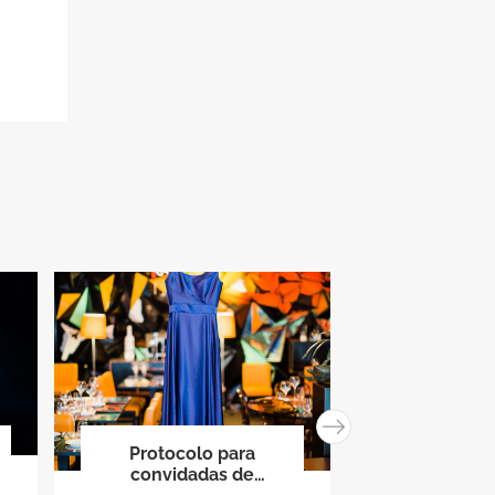
Protocolo para
4 looks incr
convidadas de
celebrar o s