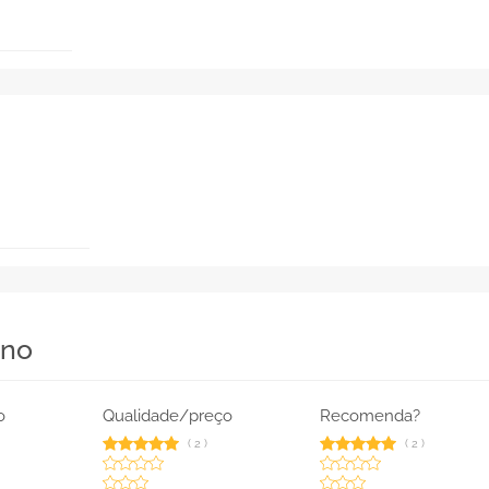
ino
o
Qualidade/preço
Recomenda?
(
2
)
(
2
)