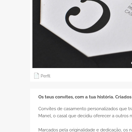
Perfil
Os teus convites, com a tua história. Criados 
Convites de casamento personalizados que tra
Manel, o casal que decidiu oferecer a outros 
Marcados pela originalidade e dedicação, os