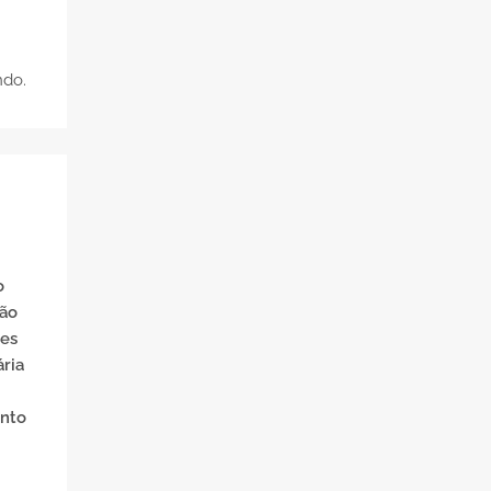
ndo.
o
ção
tes
ria
ento