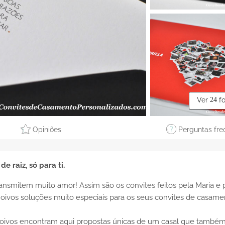
Ver
24
f
Opiniões
Perguntas fre
de raiz, só para ti.
nsmitem muito amor! Assim são os convites feitos pela Maria e 
noivos soluções muito especiais para os seus convites de casame
 noivos encontram aqui propostas únicas de um casal que também