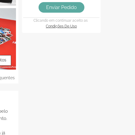
Enviar Pedido
Clicando em continuar aceito as
Condições De Uso
otos
quentes
pelo
nto.
 já