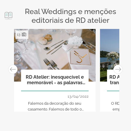
Real Weddings e menções
editoriais de RD atelier
13
RD Atelier: inesquecível e
RD Atelie
memorável - as palavras
transmit
para descrever o seu
casamento!
13/04/2022
Falemos da decoração do seu
O RD Atelie
casamento. Falemos de todo o
empenho e
requinte, elegância e estilo que
casamento
marcarão esta data tão especial!
sempre quis
mais 