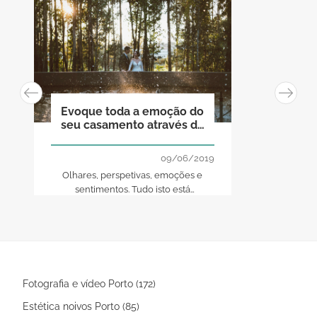
Evoque toda a emoção do
seu casamento através de
fotografias!
09/06/2019
Olhares, perspetivas, emoções e
sentimentos. Tudo isto está
representado numa só fotografia, seja
do lado dos noivos ou por quem as
capta. É por isso que o fotógrafo de
casamento é tão importante. Escolha
o que mais tem a ver consigo e
evoque toda a emoção do seu
Fotografia e vídeo Porto (172)
casamento!
Estética noivos Porto (85)