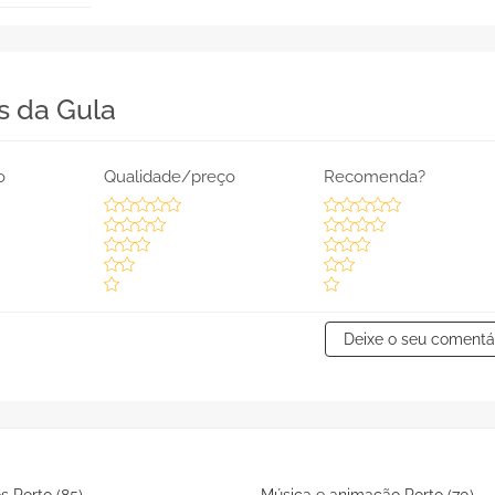
s da Gula
o
Qualidade/preço
Recomenda?
Deixe o seu comentá
s Porto (85)
Música e animação Porto (70)