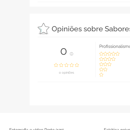
Opiniões sobre Sabore
Profissionalism
0
0 opiniões
Fotografia e vídeo Porto (172)
Estética noivo