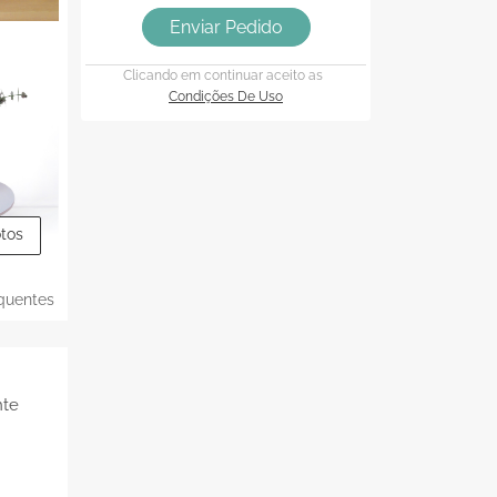
Enviar Pedido
Clicando em continuar aceito as
Condições De Uso
otos
quentes
nte