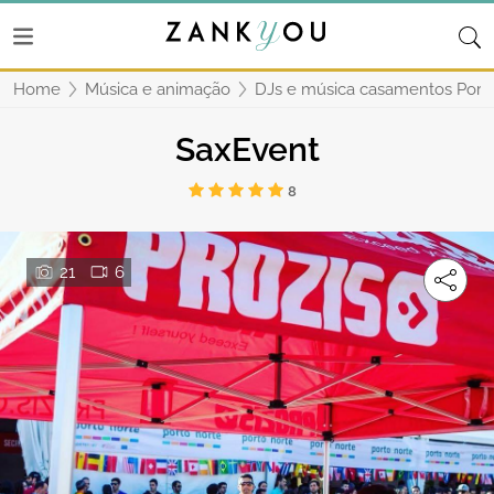
Home
Música e animação
DJs e música casamentos Port
SaxEvent
8
21
6