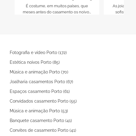
É costume, em muitos países, que
As joias mul
meses antes do casamento os noivos
sofisticada
formalizem o seu compromisso com
com que as
um jantar em que o noivo,
uma forma 
tradicionalmente, manifesta as suas
intenções de compromisso aos pais
da noivo e há uma troca de presentes
entre as famílias.
Fotografia e vídeo Porto (172)
Estética noivos Porto (85)
Música e animação Porto (70)
Joalharia casamentos Porto (67)
Espaços casamento Porto (61)
Convidados casamento Porto (55)
Música e animação Porto (53)
Banquete casamento Porto (41)
Convites de casamento Porto (41)