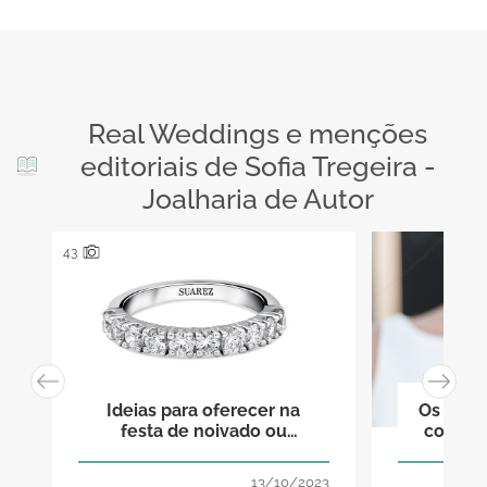
Real Weddings e menções
editoriais de Sofia Tregeira -
Joalharia de Autor
43
Ideias para oferecer na
Os anéi
festa de noivado ou
cores 
compromisso
nós diz
13/10/2023