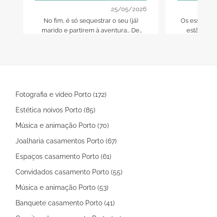
25/05/2026
No fim, é só sequestrar o seu (já)
Os essencia
marido e partirem à aventura... De
estão aqui
uma vida a dois!
magia est
Fotografia e vídeo Porto (172)
Estética noivos Porto (85)
Música e animação Porto (70)
Joalharia casamentos Porto (67)
Espaços casamento Porto (61)
Convidados casamento Porto (55)
Música e animação Porto (53)
Banquete casamento Porto (41)