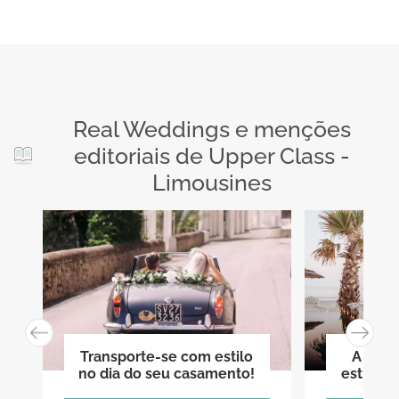
Real Weddings e menções
editoriais de Upper Class -
Limousines
Transporte-se com estilo
A sua 
no dia do seu casamento!
estilo c
fo