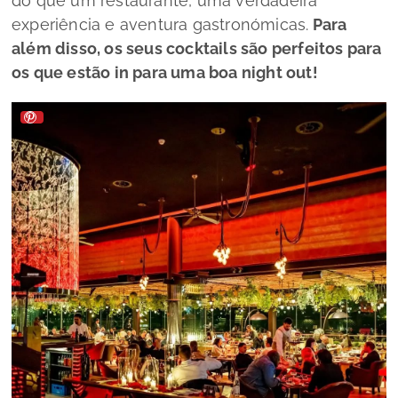
do que um restaurante, uma verdadeira
experiência e aventura gastronómicas.
Para
além disso, os seus
cocktails
são perfeitos para
os que estão
in
para uma boa
night out!