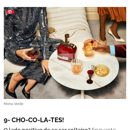
Mona Verde
9- CHO-CO-LA-TES!
O lado positivo de se ser solteiro?
Enquanto