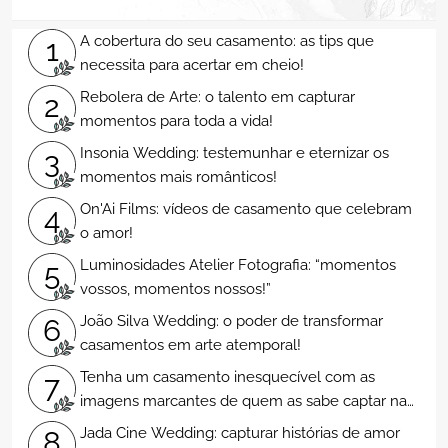
A cobertura do seu casamento: as tips que
1
necessita para acertar em cheio!
Rebolera de Arte: o talento em capturar
2
momentos para toda a vida!
Insonia Wedding: testemunhar e eternizar os
3
momentos mais românticos!
On'Ai Films: vídeos de casamento que celebram
4
o amor!
Luminosidades Atelier Fotografia: “momentos
5
vossos, momentos nossos!”
João Silva Wedding: o poder de transformar
6
casamentos em arte atemporal!
Tenha um casamento inesquecível com as
7
imagens marcantes de quem as sabe captar na
perfeição
Jada Cine Wedding: capturar histórias de amor
8