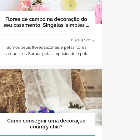
Flores de campo na decoração do
seu casamento. Singelas, simples e
perfeitas para o verão.
09/09/2023
Somos pelas flores sazonais e pelas flores
campestres. Somos pela simplicidade e pela
beleza sem artificialismos. E somos pelo verão. Por
isso fomos descobrir que espécies andam a florir
nos mais bonitos campos do nosso país e
arredores. Como somos novatas nisto, contámos
com a preciosa ajuda da Licínia Gamito.
Como conseguir uma decoração
country chic?