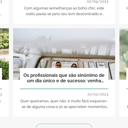
3
02/09/2023
Com algumas semelhanças ao boho chic, este
estilo pauta-se pelo seu tom descontraído e
despretensioso. Conheça as 5 caraterísticas base
do shabby chic aqui.
Os profissionais que são sinónimo de
um dia único e de sucesso: venha
conhecê-los!
3
20/01/2023
a
Quer queiramos, quer não, é muito fácil esquecer-
O
se de alguma coisa e só se aperceber momentos
antes do seu casamento. Neste artigo,
fornecemos-lhe uma lista de fornecedores com os
quais pode contar.