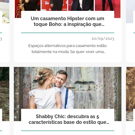
Um casamento Hipster com um
toque Boho: a inspiração que
procurava para uma cerimónia de
sonho!
3
20/09/2023
Espaços alternativos para casamento estão
o
totalmente na moda. Se quer viver uma
celebração diferente e singular, o estilo hipster
com um toque de boho é o ideal para si!
Shabby Chic: descubra as 5
características base do estilo que
arrasa nos casamentos!