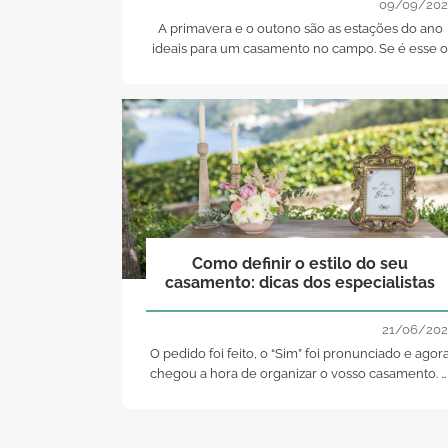
09/09/202
A primavera e o outono são as estações do ano
ideais para um casamento no campo. Se é esse o
seu sonho, não deixe de o concretizar!
Como definir o estilo do seu
casamento: dicas dos especialistas
21/06/202
O pedido foi feito, o “Sim” foi pronunciado e agor
chegou a hora de organizar o vosso casamento. 
que fazer? Por onde começar? E que tal por um
dos passos mais importantes: a escolha do vosso
estilo?