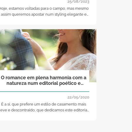
25/08/2023
Hoje, estamos voltadas para o campo, mas mesmo
assim queremos apostar num styling elegante e
no cuidado com os pormenores. Para ficarmos a
saber quais as melhores apostas para uma
decoração assim estivemos à conversa com duas
das nossas wedding planners preferidas.
O romance em plena harmonia com a
natureza num editorial poético e
inspirador!
22/05/2020
É a si, que prefere um estilo de casamento mais
leve e descontraído, que dedicamos este editorial
resultante do trabalho de vários profissionais de
topo, que recriaram os visuais e o ambiente de um
casamento campestre, no mais moderno estilo