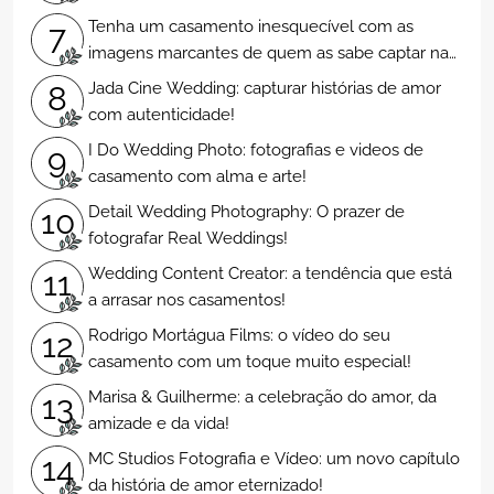
Tenha um casamento inesquecível com as
7
imagens marcantes de quem as sabe captar na
perfeição
Jada Cine Wedding: capturar histórias de amor
8
com autenticidade!
I Do Wedding Photo: fotografias e videos de
9
casamento com alma e arte!
Detail Wedding Photography: O prazer de
10
fotografar Real Weddings!
Wedding Content Creator: a tendência que está
11
a arrasar nos casamentos!
Rodrigo Mortágua Films: o vídeo do seu
12
casamento com um toque muito especial!
Marisa & Guilherme: a celebração do amor, da
13
amizade e da vida!
MC Studios Fotografia e Vídeo: um novo capítulo
14
da história de amor eternizado!