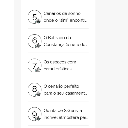
seu casamento!
Cenários de sonho:
5
onde o “sim” encontra
a perfeição
O Batizado da
6
Constança (a neta do
José Castelo Branco)
na Quinta do Roseiral
Os espaços com
7
características
singulares onde vai
querer celebrar a sua
O cenário perfeito
8
data tão especial!
para o seu casamento:
explore estes
espaços!
Quinta de S.Gens: a
9
incrível atmosfera para
um casamento