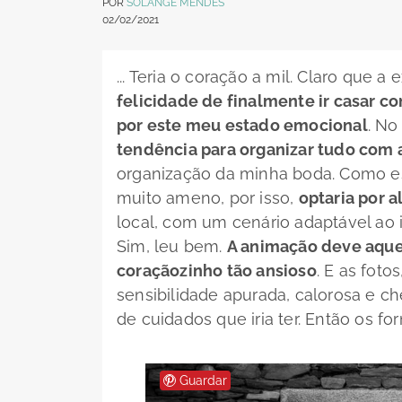
POR
SOLANGE MENDES
02/02/2021
... Teria o coração a mil. Claro que 
felicidade de finalmente ir casar c
por este meu estado emocional
. No
tendência para organizar tudo com
organização da minha boda. Como e
muito ameno, por isso,
optaria por 
local, com um cenário adaptável ao 
Sim, leu bem.
A animação deve aque
coraçãozinho tão ansioso
. E as fot
sensibilidade apurada, calorosa e c
de cuidados que iria ter. Então os f
Guardar