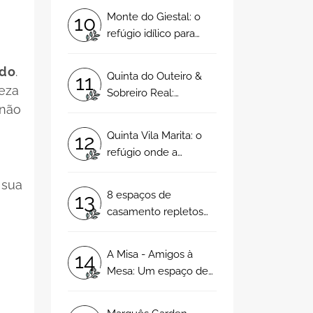
romântico!
Monte do Giestal: o
10
refúgio idílico para
casamentos
inesquecíveis!
ado
.
Quinta do Outeiro &
11
teza
Sobreiro Real:
 não
mergulhe na
serenidade e
Quinta Vila Marita: o
12
contemporaneidade
refúgio onde a
deste local!
elegância se entrelaça
 sua
com o rústico!
8 espaços de
13
casamento repletos
de magia
A Misa - Amigos à
14
Mesa: Um espaço de
charme original para
casamentos únicos!