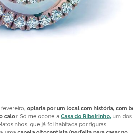
fevereiro,
optaria por um local com história, com 
o calor
. Só me ocorre a
Casa do Ribeirinho,
um dos
tosinhos, que já foi habitada por figuras
gra uma
capela oitocentista (perfeita para casar no