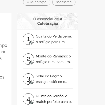
A Celebração
sponsored
O essencial de
A
Celebração
l
Quinta do Pé da Serra:
1
o refúgio para um
empo
casamento de sonho!
prio
Monte do Ramalho: o
2
.
refúgio rural para um
casamento mágico!
Solar do Paço: o
3
los
espaço histórico e
elegante para o seu
casamento!
Quinta do Jordão: o
4
match perfeito para o