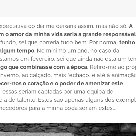
a expectativa do dia me deixaria assim, mas não só.
A
om o amor da minha vida seria a grande responsáve
 fundo, sei que correria tudo bem. Por norma,
tenho
 algum tempo
. No mínimo um ano, no caso da
stamos em fevereiro, sei que ainda não está um t
algo que combinasse com a época
. Refiro-me ao pró
inverno, ao calçado, mais fechado, e até à animação
cer-nos o coração e o poder de amenizar este
os, essas seriam captadas por uma equipa de
heia de talento. Estes são apenas alguns dos exemp
ornecedores para a minha boda seriam estes...