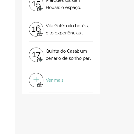
Marquês Garden
15
House: o espaço
intimista e exclusivo
para o seu “sim,
Vila Galé: oito hotéis,
16
aceito!”
oito experiências
inesquecíveis com a
assinatura de um
Quinta do Casal: um
17
grupo de excelência
cenário de sonho para
um dia mágico!
Ver mais