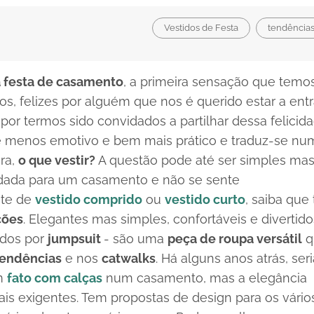
Vestidos de Festa
tendência
 festa de casamento
, a primeira sensação que temo
vos, felizes por alguém que nos é querido estar a entr
por termos sido convidados a partilhar dessa felicida
menos emotivo e bem mais prático e traduz-se nu
ra,
o que vestir?
A questão pode até ser simples mas
idada para um casamento e não se sente
nte de
vestido comprido
ou
vestido curto
, saiba que
cões
. Elegantes mas simples, confortáveis e divertido
idos por
jumpsuit
- s
ão uma
peça de roupa versátil
q
tendências
e nos
catwalks
. Há alguns anos atrás, seri
um
fato com calças
num casamento, mas a elegância
ais exigentes. Tem propostas de
design
para os vário