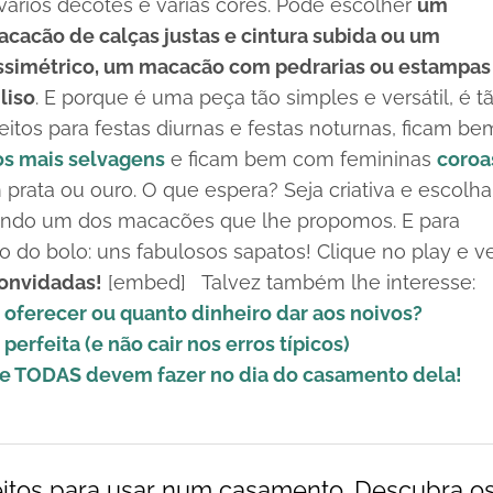
 vários decotes e várias cores. Pode escolher
um
cão de calças justas e cintura subida ou um
simétrico, um macacão com pedrarias ou estampas
liso
. E porque é uma peça tão simples e versátil, é t
eitos para festas diurnas e festas noturnas, ficam be
os mais selvagens
e ficam bem com femininas
coroa
prata ou ouro. O que espera? Seja criativa e escolh
endo um dos macacões que lhe propomos. E para
po do bolo: uns fabulosos sapatos! Clique no
play
e ve
convidadas!
[embed] Talvez também lhe interesse:
oferecer ou quanto dinheiro dar aos noivos?
perfeita (e não cair nos erros típicos)
ue TODAS devem fazer no dia do casamento dela!
itos para usar num casamento. Descubra o