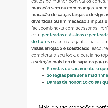
estilos de mulher, com vários cortes,
macacão sem ou com mangas, um maca
macacão de calças largas e
design
as
divertidas ou um macacão simples e 
fácil combiná-la com acessórios. Perf
com
penteados clássicos e pentead
de flores
ou com elegantes tiaras em 
visual arrojado e sofisticado
, escolh
completar o seu
look
, a cereja no to
a
seleção mais top de sapatos para 
Prendas de casamento: o que 
20 regras para ser a madrinha 
Damas de honor: 10 coisas q
Mais de 120 macacões perfe