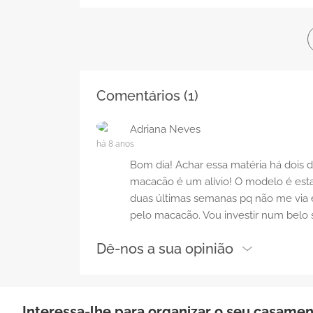
Comentários (
1
)
Adriana Neves
há 8 anos
Bom dia! Achar essa matéria há dois
macacão é um alívio! O modelo é esta
duas últimas semanas pq não me via
pelo macacão. Vou investir num belo 
Dê-nos a sua opinião
Interessa-lhe para organizar o seu casame