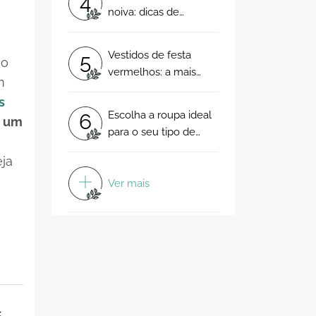
4
noiva: dicas de
especialistas da moda
nupcial
Vestidos de festa
5
ão
vermelhos: a mais
m
intensa das cores para
s
o seu look de
Escolha a roupa ideal
6
a
um
convidada!
para o seu tipo de
corpo e arrase no
ja
próximo casamento (e
todos os outros dias...)!
Ver mais
s