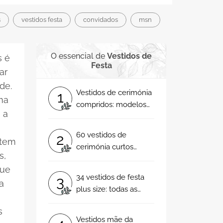
s
vestidos festa
convidados
msn
O essencial de
Vestidos de
s é
Festa
ar
de.
Vestidos de cerimónia
1
ma
compridos: modelos
 a
irresistíveis!
60 vestidos de
2
 tem
cerimónia curtos
s,
cheios de detalhes
ue
extraordinários.
34 vestidos de festa
3
a
Escolha o seu
plus size: todas as
preferido e arrase!
tendências em
s
modelos incríveis!
Vestidos mãe da