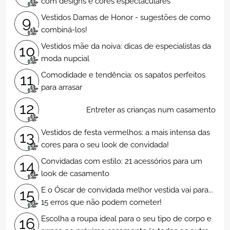
com designs e cores espectaculares
Vestidos Damas de Honor - sugestões de como
9
combiná-los!
Vestidos mãe da noiva: dicas de especialistas da
10
moda nupcial
Comodidade e tendência: os sapatos perfeitos
11
para arrasar
12
Entreter as crianças num casamento
Vestidos de festa vermelhos: a mais intensa das
13
cores para o seu look de convidada!
Convidadas com estilo: 21 acessórios para um
14
look de casamento
E o Óscar de convidada melhor vestida vai para...
15
15 erros que não podem cometer!
Escolha a roupa ideal para o seu tipo de corpo e
16