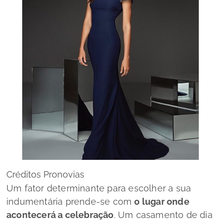
Créditos Pronovias
Um fator determinante para escolher a sua
indumentária prende-se com
o lugar onde
acontecerá a celebração
.
Um casamento de dia