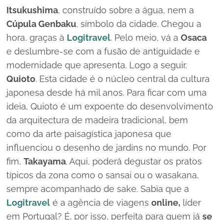
Itsukushima
, construído sobre a água, nem a
Cúpula Genbaku
, símbolo da cidade. Chegou a
hora, graças à
Logitravel
. Pelo meio, vá a
Osaca
e deslumbre-se com a fusão de antiguidade e
modernidade que apresenta. Logo a seguir,
Quioto
. Esta cidade é o núcleo central da cultura
japonesa desde há mil anos. Para ficar com uma
ideia, Quioto é um expoente do desenvolvimento
da arquitectura de madeira tradicional, bem
como da arte paisagística japonesa que
influenciou o desenho de jardins no mundo. Por
fim,
Takayama
. Aqui, poderá degustar os pratos
típicos da zona como o
sansai
ou o
wasakana
,
sempre acompanhado de
sake
. Sabia que a
Logitravel
é a agência de viagens
online,
líder
em Portugal? É, por isso, perfeita para quem já
se