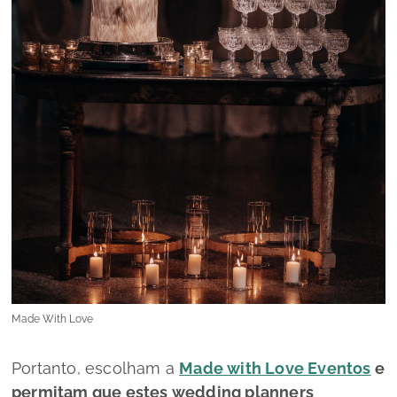
Made With Love
Portanto, escolham a
Made with Love Eventos
e
permitam que estes
wedding planners