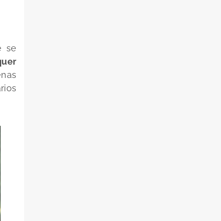
 se
quer
enas
rios