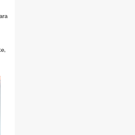
ara
e,