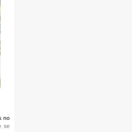
s no
e se