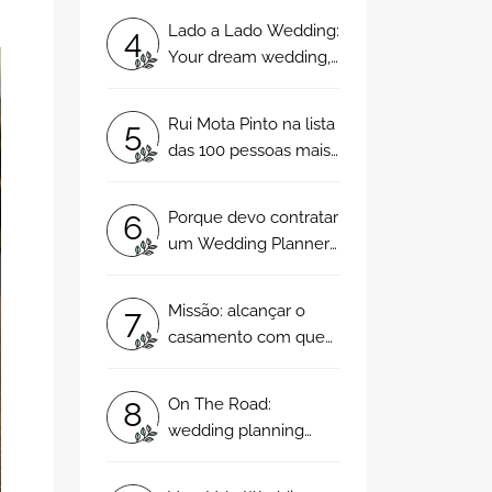
Lado a Lado Wedding:
4
Your dream wedding,
now within reach
Rui Mota Pinto na lista
5
das 100 pessoas mais
influentes na indústria
dos eventos!
Porque devo contratar
6
um Wedding Planner
para o meu
casamento?
Missão: alcançar o
7
casamento com que
sempre sonhou... Nós
temos as dicas!
On The Road:
8
wedding planning
com alta e rock & roll!