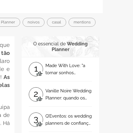
 Planner
noivos
casal
mentions
O essencial de
Wedding
rque
Planner
 tão
Claro
Made With Love: "a
1
de e
tornar sonhos
o!
As
realidade!"
elas
Vanille Noire Wedding
2
Planner: quando os
sonhos ganham
uipa
forma!
a de
Q’Eventos: os wedding
3
s
. Há
planners de confiança
para o seu casamento!