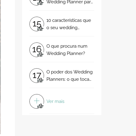
Wedding Planner para
o meu casamento: 5
passos fundamentais
10 características que
15
o seu wedding
planner deve ter para
que tenha um
O que procura num
16
casamento perfeito
Wedding Planner?
O poder dos Wedding
17
Planners: o que tocam
transformam num
conto de fadas!
Ver mais