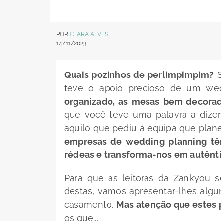
POR
CLARA ALVES
14/11/2023
Quais pozinhos de perlimpimpim?
S
teve o apoio precioso de um
wed
organizado, as mesas bem decorad
que você teve uma palavra a dizer
aquilo que pediu à equipa que plan
empresas de
wedding planning
tê
rédeas e transforma-nos em autênti
Para que as leitoras da
Zankyou
se
destas, vamos apresentar-lhes alg
casamento.
Mas atenção que estes p
os que...