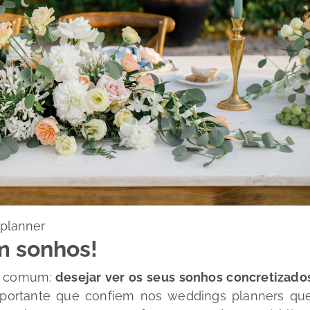
planner
am sonhos!
m comum:
desejar ver os seus sonhos concretizado
importante que confiem nos
weddings planners
qu