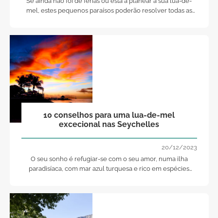
Se ainda não foi de férias ou está a planear a sua lua-de-
mel, estes pequenos paraísos poderão resolver todas as
suas dúvidas em relação ao seu destino!
10 conselhos para uma lua-de-mel
excecional nas Seychelles
20/12/2023
O seu sonho é refugiar-se com o seu amor, numa ilha
paradisíaca, com mar azul turquesa e rico em espécies
marítimas? Então, temos a solução para si. Nas Seychelles
consegue vislumbrar isso e muitas outras maravilhas da
natureza