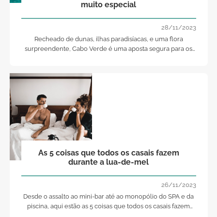
muito especial
28/11/2023
Recheado de dunas, ilhas paradisíacas, e uma flora
surpreendente, Cabo Verde é uma aposta segura para os
amantes da praia, revelando-se num dos melhores
destinos para uma lua-de-mel inesquecível. Quem disse
que o paraíso não existe?
As 5 coisas que todos os casais fazem
durante a lua-de-mel
26/11/2023
Desde o assalto ao mini-bar até ao monopólio do SPA e da
piscina, aqui estão as 5 coisas que todos os casais fazem
durante a lua-de-mel!