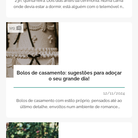
23h, quinta-feira. Dois dias antes da cerimónia. Numa cama
onde devia estar a dormir, está alguém com o telemóvel na
cara, em pânico. A conversa começa sempre da mesma
forma: "Esqueci-me do bolo." Mas a verdade é que, não se
esqueceram do bolo. Esqueceram-se de o levar a sério.
129
Bolos de casamento: sugestões para adoçar
o seu grande dia!
12/11/2024
Bolos de casamento com estilo próprio, pensados até ao
último detalhe, envoltos num ambiente de romance.
Delicie-se com esta galeria que preparamos para si!