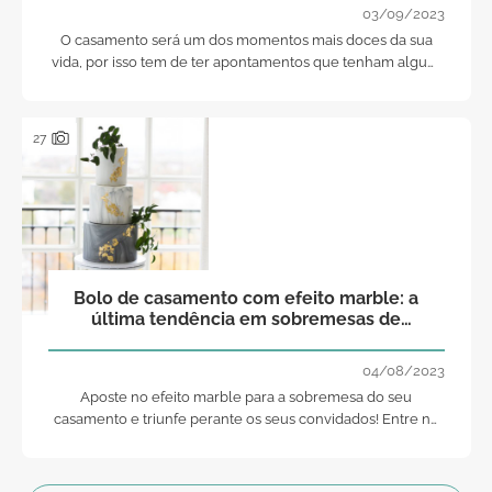
03/09/2023
O casamento será um dos momentos mais doces da sua
vida, por isso tem de ter apontamentos que tenham algum
significado para si. Não é você que adora o inverno,
gelados e nevoeiro?
27
Bolo de casamento com efeito marble: a
última tendência em sobremesas de
casamento
04/08/2023
Aposte no efeito marble para a sobremesa do seu
casamento e triunfe perante os seus convidados! Entre na
nossa galeria e apaixone-se pelas nossas sugestões.