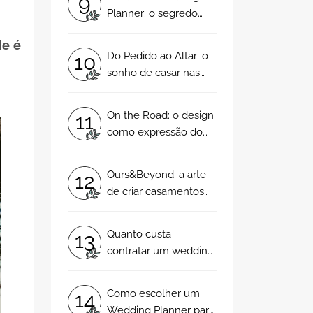
9
Planner: o segredo
s
para um casamento
de é
ímpar!
Do Pedido ao Altar: o
10
sonho de casar nas
mãos da wedding
planner certa!
On the Road: o design
11
como expressão do
amor e identidade do
casal!
Ours&Beyond: a arte
12
de criar casamentos
com autenticidade,
propósito e emoção!
Quanto custa
13
contratar um wedding
planner? 3 aspetos
que deverão
Como escolher um
14
considerar!
Wedding Planner para