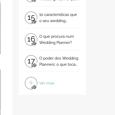
o meu casamento: 5
passos fundamentais
10 características que
15
o seu wedding
planner deve ter para
que tenha um
O que procura num
16
casamento perfeito
Wedding Planner?
O poder dos Wedding
17
Planners: o que tocam
transformam num
conto de fadas!
Ver mais