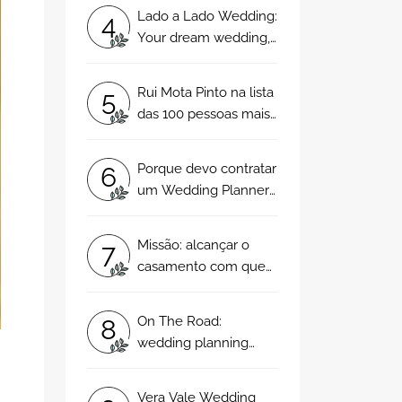
Lado a Lado Wedding:
4
Your dream wedding,
now within reach
Rui Mota Pinto na lista
5
das 100 pessoas mais
influentes na indústria
dos eventos!
Porque devo contratar
6
um Wedding Planner
para o meu
casamento?
Missão: alcançar o
7
casamento com que
sempre sonhou... Nós
temos as dicas!
On The Road:
8
wedding planning
com alta e rock & roll!
Vera Vale Wedding