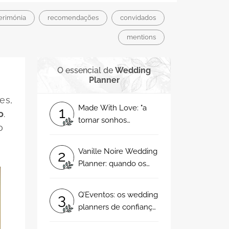
erimónia
recomendações
convidados
mentions
O essencial de
Wedding
Planner
es,
Made With Love: "a
1
o
.
tornar sonhos
o
realidade!"
Vanille Noire Wedding
2
Planner: quando os
sonhos ganham
forma!
Q’Eventos: os wedding
3
planners de confiança
para o seu casamento!