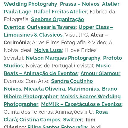
Wedding Photograhy
;
Prassa – Noivos
;
Atelier
Paula Lage
;
Rafael Freitas Atelier
; Fábrica da
Fotografia;
Seabras Organização
Eventos
;
Ourivesaria Tavares
;
Upper Class –
Limousines & Clássicos
; Visual PC;
Alcar –
Cerimónia
; Arras Films Fotografia & Vídeo; A
Noiva Ideal;
Noiva Lusa
; I Love Brides
(revista);
Nelson Marques Photography
;
Profoto
Studios
; Noivas de Portugal (revista);
Music
Beats – Animação de Eventos
;
Amour Glamour
;
Eventos Com Arte;
Sandra Coutinho
Noivos
;
Micaela Oliveira
;
Matrimonius
;
Bruno
Ribeiro Photographer
;
Moisés Soares Wedding
Photographer
;
Mr.Milk – Espetáculos e Eventos
;
Quinta dos Teixeiras; Animações 4 U;
Rosa
Clará
;
Cristina Campos
;
Switzer
;
Tom
Clássico
;
Filipe Santos Fotografia
; Jordi