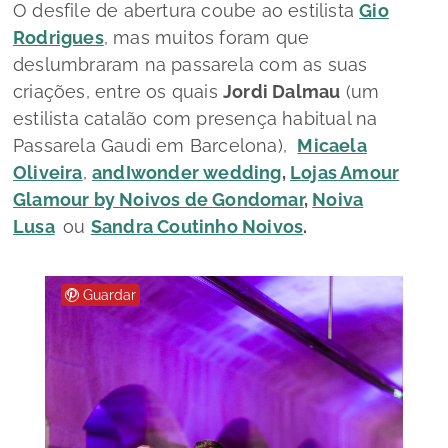
O desfile de abertura coube ao estilista
Gio
Rodrigues
, mas muitos foram que
deslumbraram na passarela com as suas
criações, entre os quais
Jordi Dalmau
(um
estilista catalão com presença habitual na
Passarela Gaudi em Barcelona),
Micaela
Oliveira
,
andIwonder wedding
,
Lojas Amour
Glamour by Noivos de Gondomar
,
Noiva
Lusa
ou
Sandra Coutinho Noivos
.
Guardar