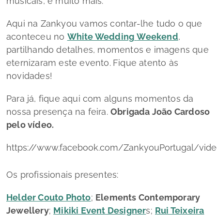
musicais, e muito mais.
Aqui na Zankyou vamos contar-lhe tudo o que
aconteceu no
White Wedding
Weekend
,
partilhando detalhes, momentos e imagens que
eternizaram este evento.
Fique atento às
novidades!
Para já, fique aqui com alguns momentos da
nossa presença na feira.
Obrigada João Cardoso
pelo vídeo.
https://www.facebook.com/ZankyouPortugal/vid
Os profissionais presentes:
Helder Couto Photo
;
Elements Contemporary
Jewellery
;
Mikiki Event Designer
s;
Rui Teixeira