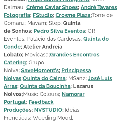
Dalmau;
Crème Caviar Shoes
;
André Tavares
Fotografia
;
FStudio
;
Crowne Plaza
;
Torre de
Gomariz; Mavam
;
Step;
Quinta
de Sonhos
;
Pedro Silva Eventos
;
GR
Eventos; Palácio das Cardosas;
Quinta do
Conde
;
Atelier Andreia
Lobato
;
Movicasa
;
Grandes Encontros
Catering
;
Grupo
Noiva
;
SaveMoment’s
;
Principessa
Noivas
;
Quinta do Caima
;
MSanz
;
José Luís
Arras
;
Quinta da Boucinha
;
Lazarus
Noivos
;
Music Colours
;
Namorar
Portugal
;
Feedback
Produçõe
s;
NVSTUDIO
;
Ideias
Frenéticas
;
Weeding Mood
.