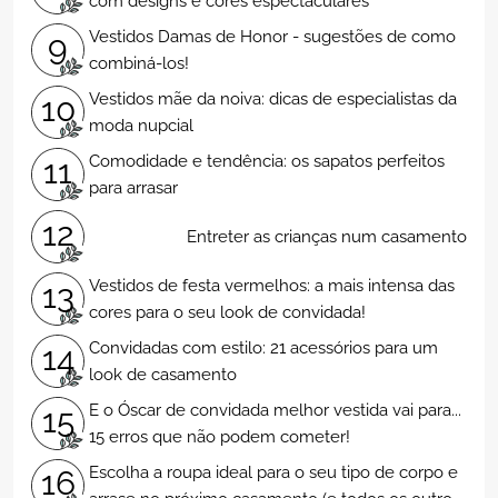
com designs e cores espectaculares
Vestidos Damas de Honor - sugestões de como
9
combiná-los!
Vestidos mãe da noiva: dicas de especialistas da
10
moda nupcial
Comodidade e tendência: os sapatos perfeitos
11
para arrasar
12
Entreter as crianças num casamento
Vestidos de festa vermelhos: a mais intensa das
13
cores para o seu look de convidada!
Convidadas com estilo: 21 acessórios para um
14
look de casamento
E o Óscar de convidada melhor vestida vai para...
15
15 erros que não podem cometer!
Escolha a roupa ideal para o seu tipo de corpo e
16