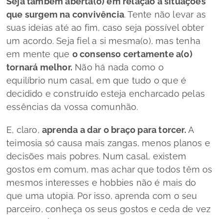
Seja também aberta(o) em relação a situações
que surgem na convivência
. Tente não levar as
suas ideias até ao fim, caso seja possível obter
um acordo. Seja fiel a si mesma(o), mas tenha
em mente que
o
consenso certamente a(o)
tornará melhor.
Não há nada como o
equilíbrio num casal, em que tudo o que é
decidido e construído esteja encharcado pelas
essências da vossa comunhão.
E, claro,
aprenda a dar o braço para torcer.
A
teimosia só causa mais zangas, menos planos e
decisões mais pobres. Num casal, existem
gostos em comum, mas achar que todos têm os
mesmos interesses e
hobbies
não é mais do
que uma utopia. Por isso, aprenda com o seu
parceiro, conheça os seus gostos e ceda de vez