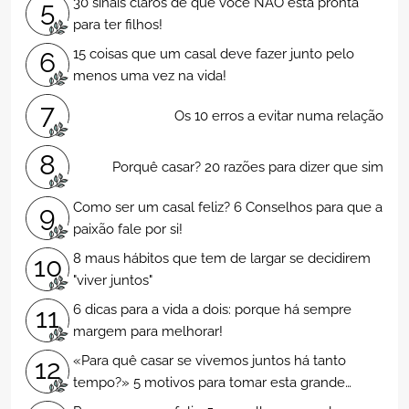
30 sinais claros de que você NÃO está pronta
5
para ter filhos!
15 coisas que um casal deve fazer junto pelo
6
menos uma vez na vida!
7
Os 10 erros a evitar numa relação
8
Porquê casar? 20 razões para dizer que sim
Como ser um casal feliz? 6 Conselhos para que a
9
paixão fale por si!
8 maus hábitos que tem de largar se decidirem
10
"viver juntos"
6 dicas para a vida a dois: porque há sempre
11
margem para melhorar!
«Para quê casar se vivemos juntos há tanto
12
tempo?» 5 motivos para tomar esta grande
decisão!