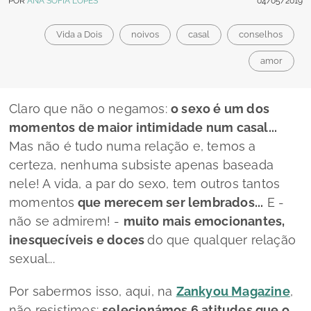
POR
ANA SOFIA LOPES
04/05/2019
Vida a Dois
noivos
casal
conselhos
amor
Claro que não o negamos:
o sexo é um dos
momentos de maior intimidade num casal...
Mas não é tudo numa relação e, temos a
certeza, nenhuma subsiste apenas baseada
nele! A vida, a par do sexo, tem outros tantos
momentos
que merecem ser lembrados...
E -
não se admirem! -
muito mais emocionantes,
inesquecíveis e doces
do que qualquer relação
sexual...
Por sabermos isso, aqui, na
Zankyou Magazine
,
não resistimos:
selecionámos 6 atitudes que o