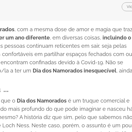
Vid
rados
, com a mesma dose de amor e magia que tra
ser um ano diferente
, em diversas coisas,
incluindo o
 pessoas continuam reticentes em sair, seja pelas
m confortáveis em partilhar espaços fechados com ou
encontram confinadas devido à Covid-19. Não se
o/la a ter um
Dia dos Namorados inesquecível
, aind
...
e que o
Dia dos Namorados
é um truque comercial e
cado mais profundo do que pode imaginar e nasceu h
 mesmo? A história diz que sim, pelo que sabemos nã
e Loch Ness. Neste caso, porém, o assunto é um po