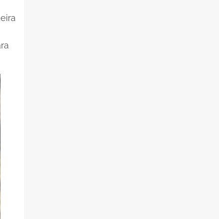
eira
ara