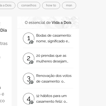
a a Dois
conselhos
how to
msn
O essencial de
Vida a Dois
z
 Dia
Bodas de casamento:
1
nome, significado e
tras
como comemorar
20 prendas que as
2
a
mulheres desejam
uma vez na vida
Renovação dos votos
3
de casamento: o
á
reafirmar do vosso
amor
o é
12 hábitos para um
4
uco
casamento feliz: o