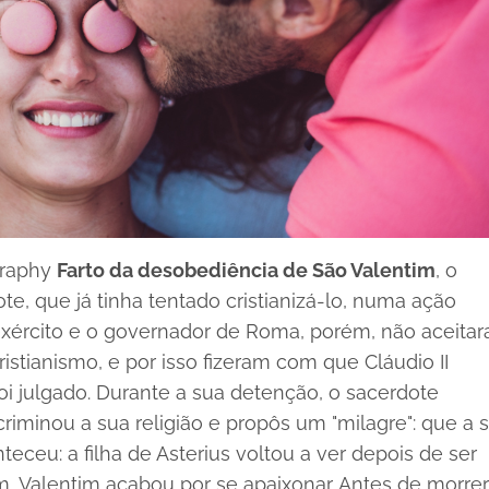
graphy
Farto da desobediência de São Valentim
, o
, que já tinha tentado cristianizá-lo, numa ação
xército e o governador de Roma, porém, não aceita
stianismo, e por isso fizeram com que Cláudio II
i julgado. Durante a sua detenção, o sacerdote
riminou a sua religião e propôs um "milagre": que a 
nteceu: a filha de Asterius voltou a ver depois de ser
, Valentim acabou por se apaixonar. Antes de morrer