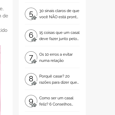
número 6 faz toda a
diferença!
e,
30 sinais claros de que
5
m de
você NÃO está pronta
para ter filhos!
tido
15 coisas que um casal
6
deve fazer junto pelo
menos uma vez na
vida!
Os 10 erros a evitar
7
numa relação
Porquê casar? 20
8
razões para dizer que
sim
Como ser um casal
9
feliz? 6 Conselhos
para que a paixão fale