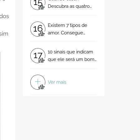
15
Descubra as quatro
formas para saber que
 dos
está na hora
Existem 7 tipos de
16
amor. Consegue
ssim
identificar o seu?
10 sinais que indicam
17
que ele será um bom
pai: dorme dorme,
meu menino...
Ver mais