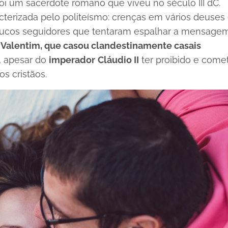
oi um sacerdote romano que viveu no século III dC.
cterizada pelo politeísmo: crenças em vários deuses 
 poucos seguidores que tentaram espalhar a mensage
 Valentim, que casou clandestinamente casais
o, apesar do
imperador
Cláudio II
ter proibido e come
s cristãos.