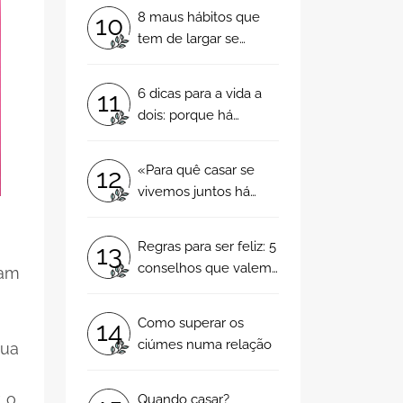
por si!
8 maus hábitos que
10
tem de largar se
decidirem "viver
juntos"
6 dicas para a vida a
11
dois: porque há
sempre margem para
melhorar!
«Para quê casar se
12
vivemos juntos há
tanto tempo?» 5
motivos para tomar
Regras para ser feliz: 5
13
esta grande decisão!
conselhos que valem
ram
ouro!
Como superar os
14
ciúmes numa relação
sua
, o
Quando casar?