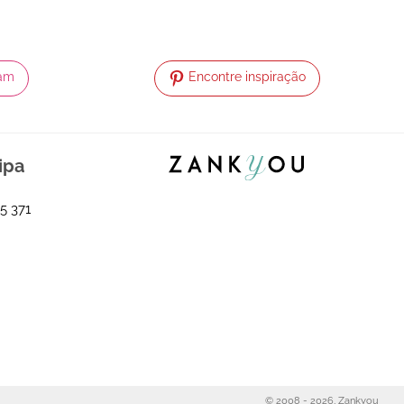
ram
Encontre inspiração
ipa
5 371
© 2008 - 2026, Zankyou