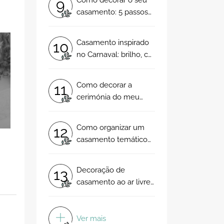
9
Fascinante!
casamento: 5 passos
vitais para ter o que
sempre sonhou
Casamento inspirado
10
no Carnaval: brilho, cor
e folia para o grande
dia!
Como decorar a
11
cerimónia do meu
casamento em 5
passos
Como organizar um
12
casamento temático
em 5 passos
Decoração de
13
casamento ao ar livre:
vai querer o seu
assim!
Ver mais