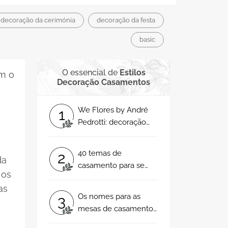
decoração da cerimónia
decoração da festa
basic
O essencial de
Estilos
om o
Decoração Casamentos
We Flores by André
1
Pedrotti: decoração
floral que é uma
celebração da arte de
40 temas de
2
viver e amar!
da
casamento para se
 os
inspirar
as
Os nomes para as
3
mesas de casamento
serão mesmo um