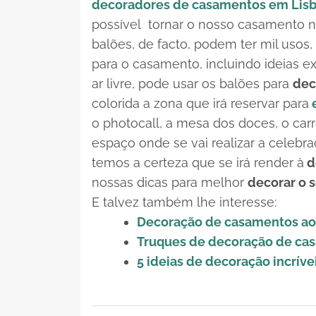
decoradores de casamentos em Lis
possível tornar o nosso casamento num
balões, de facto, podem ter mil usos,
para o casamento, incluindo ideias e
ar livre, pode usar os balões para
dec
colorida a zona que irá reservar para
e
o
photocall
, a mesa dos doces, o carr
espaço onde se vai realizar a celebr
temos a certeza que se irá render à
d
nossas dicas para melhor
decorar o 
E talvez também lhe interesse:
Decoração de casamentos ao es
Truques de decoração de c
5 ideias de decoração incrív