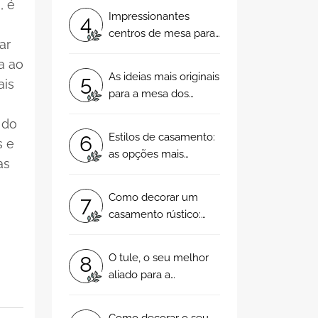
, é
quebra-cabeças?
Impressionantes
4
centros de mesa para
ar
casamentos. Não vai
a ao
saber qual escolher!
As ideias mais originais
5
ais
para a mesa dos
noivos: a elegância
 do
está servida!
Estilos de casamento:
6
s e
as opções mais
as
populares!
Como decorar um
7
casamento rústico:
descubra os truques
mais chiques
O tule, o seu melhor
8
aliado para a
decoração do seu
casamento.
Como decorar o seu