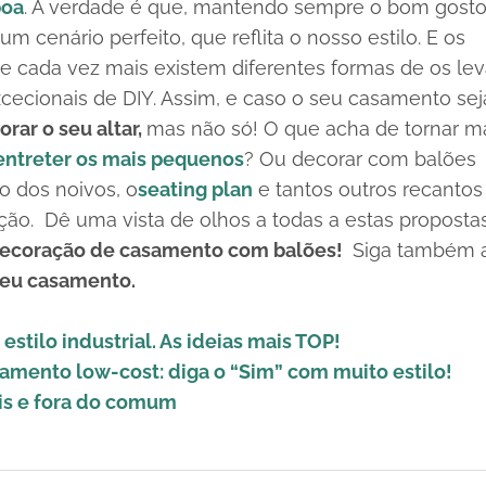
boa
.
A verdade é que, mantendo sempre o bom gosto
 cenário perfeito, que reflita o nosso estilo. E os
 e cada vez mais existem diferentes formas de os lev
xcecionais de DIY. Assim, e caso o seu casamento sej
orar o seu altar,
mas não só! O que acha de tornar m
ntreter os mais pequenos
? Ou decorar com balões
o dos noivos, o
seating plan
e tantos outros recantos
ação.
Dê uma vista de olhos a todas a estas proposta
ecoração de casamento com balões!
Siga também 
seu casamento.
tilo industrial. As ideias mais TOP!
asamento
low-cost
: diga o “Sim” com muito estilo!
eis e fora do comum