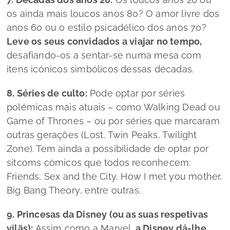
os ainda mais loucos anos 80? O amor livre dos
anos 60 ou o estilo psicadélico dos anos 70?
Leve os seus convidados a viajar no tempo,
desafiando-os a sentar-se numa mesa com
itens icónicos simbólicos dessas décadas.
8. Séries de culto:
Pode optar por séries
polémicas mais atuais – como
Walking Dead
ou
Game of Thrones
– ou por séries que marcaram
outras gerações (
Lost, Twin Peaks, Twilight
Zone
). Tem ainda a possibilidade de optar por
sitcoms
cómicos que todos reconhecem:
Friends, Sex and the City, How I met you mother,
Big Bang Theory
, entre outras.
9. Princesas da Disney (ou as suas respetivas
vilãs):
Assim como a Marvel,
a Disney dá-lhe