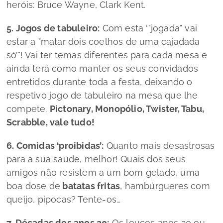
heróis: Bruce Wayne, Clark Kent.
5. Jogos de tabuleiro:
Com esta ‘"jogada" vai
estar a "matar dois coelhos de uma cajadada
só’"! Vai ter temas diferentes para cada mesa e
ainda terá como manter os seus convidados
entretidos durante toda a festa, deixando o
respetivo jogo de tabuleiro na mesa que lhe
compete.
Pictonary, Monopólio, Twister, Tabu,
Scrabble, vale tudo!
6. Comidas ‘proibidas’:
Quanto mais desastrosas
para a sua saúde, melhor! Quais dos seus
amigos não resistem a um bom gelado, uma
boa dose de
batatas fritas
, hambúrgueres com
queijo, pipocas? Tente-os…
7. Décadas dos anos 20:
Os loucos anos 20 ou