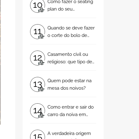
Como fazer o seating
10
plan do seu
casamento em 5
passos
Quando se deve fazer
11
o corte do bolo de
casamento?
Casamento civil ou
12
religioso: que tipo de
cerimónia escolhem
os noivos
Quem pode estar na
13
portugueses?
mesa dos noivos?
Como entrar e sair do
14
carro da noiva em
grande estilo
A verdadeira origem
15