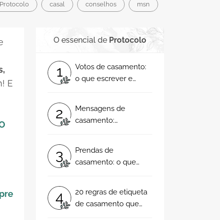
Protocolo
casal
conselhos
msn
O essencial de
Protocolo
e
Votos de casamento:
1
s,
o que escrever e
! E
exemplos reais
emocionantes!
Mensagens de
2
casamento:
O
felicitações para os
noivos e notas de
Prendas de
3
agradecimento para
casamento: o que
os convidados
oferecer ou quanto
dinheiro dar aos
20 regras de etiqueta
4
pre
noivos?
de casamento que
tem mesmo de saber!