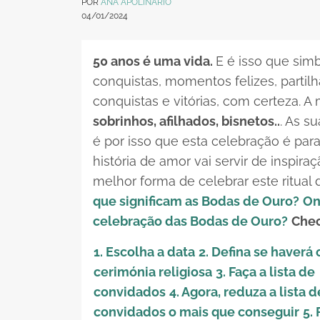
POR
ANA APOLINÁRIO
04/01/2024
50 anos é uma vida.
E é isso que sim
conquistas, momentos felizes, partilh
conquistas e vitórias, com certeza. A
sobrinhos, afilhados, bisnetos..
. As s
é por isso que esta celebração é para
história de amor vai servir de inspira
melhor forma de celebrar este ritua
que significam as Bodas de Ouro?
On
celebração das Bodas de Ouro?
Chec
1. Escolha a data
2. Defina se haverá
cerimónia religiosa
3. Faça a lista de
convidados
4. Agora, reduza a lista d
convidados o mais que conseguir
5.