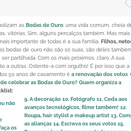
bolizam as
Bodas de Ouro
: uma vida comum, cheia d
as, vitórias. Sim, alguns percalços também. Mas mais
 mais importante de todas é a sua família.
Filhos, neto
uas bodas de ouro não são só suas, são deles também
 ser partilhada. Com os mais próximos, claro. A sua
ção a outras. Ostente-a com orgulho! É por isso que a
l dos 50 anos de casamento é
a renovação dos votos
.
de celebrar as Bodas de Ouro?
Quem organiza a
klist:
9. A decoração
10. Fotógrafo
11. Ceda aos
 ou não
avanços tecnológicos, filme também!
12.
Roupa,
hair stylist
e
makeup artist
13. Com
e
as alianças
14. Escreva os seus votos
15.
 Faça os