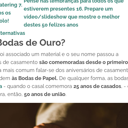
Pense nas lembranças para todos os que
catering
7.
estiverem presentes
16. Prepare um
s os
vídeo/
slideshow
que mostre o melhor
olo!
destes 50 felizes anos
lternativas
 Bodas de Ouro?
foi associado um material e o seu nome passou a
das de casamento
são comemoradas desde o primeiro
a mais comum falar-se dos aniversários de casament
ondem
às Bodas de Papel.
De qualquer forma, as boda
a
- quando o casal comemora
25 anos de casados
, -
ra, então,
50 anos de união
.