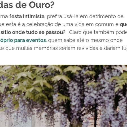
das de Ouro?
 uma
festa intimista
, prefira usá-la em detrimento de
que esta é a celebração de uma vida em comum e
qu
o sítio onde tudo se passou?
Claro que também pod
óprio para eventos
,
quem sabe até o mesmo onde
te que muitas memórias seriam revividas e dariam lu