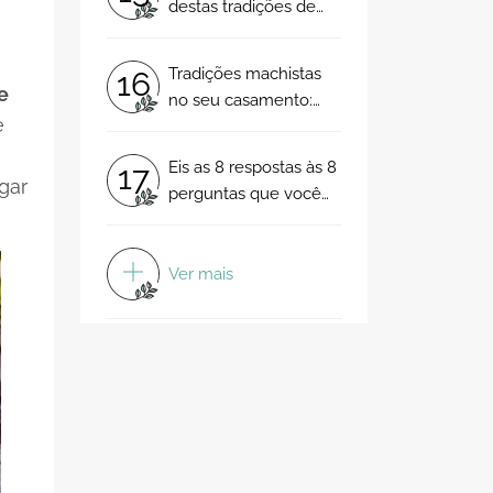
destas tradições de
casamento são de
ficar de boca aberta
Tradições machistas
16
e
no seu casamento:
e
saiba quais são!
Eis as 8 respostas às 8
17
gar
perguntas que você
não chegou a fazer
sobre a cerimónia
Ver mais