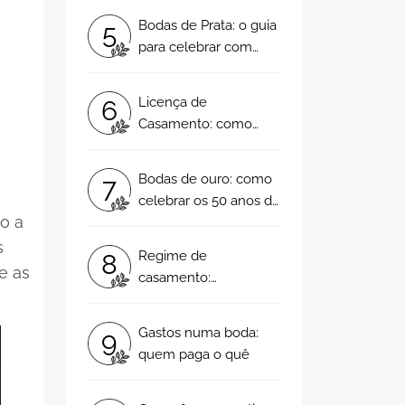
Bodas de Prata: o guia
5
para celebrar com
muito amor os seus 25
anos de casamento!
Licença de
6
Casamento: como
funciona e como deve
pedi-la!
Bodas de ouro: como
7
celebrar os 50 anos de
o a
casamento?
s
Regime de
8
 e as
casamento:
comunhão de
adquiridos, comunhão
Gastos numa boda:
9
geral de bens ou
quem paga o quê
separação?