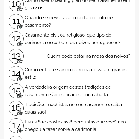
Como fazer o seating plan do seu casamento em
10
5 passos
Quando se deve fazer o corte do bolo de
11
casamento?
Casamento civil ou religioso: que tipo de
12
cerimónia escolhem os noivos portugueses?
13
Quem pode estar na mesa dos noivos?
Como entrar e sair do carro da noiva em grande
14
estilo
A verdadeira origem destas tradições de
15
casamento são de ficar de boca aberta
Tradições machistas no seu casamento: saiba
16
quais são!
Eis as 8 respostas às 8 perguntas que você não
17
chegou a fazer sobre a cerimónia