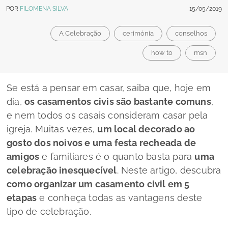
POR
FILOMENA SILVA
15/05/2019
A Celebração
cerimónia
conselhos
how to
msn
Se está a pensar em casar, saiba que, hoje em
dia,
os casamentos civis são bastante comuns
,
e nem todos os casais consideram casar pela
igreja. Muitas vezes,
um local decorado ao
gosto dos noivos e uma festa recheada de
amigos
e familiares é o quanto basta para
uma
celebração inesquecível
. Neste artigo, descubra
como organizar um casamento civil em 5
etapas
e conheça todas as vantagens deste
tipo de celebração.