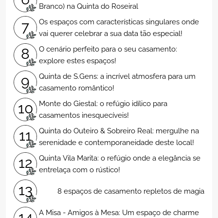
Branco) na Quinta do Roseiral
Os espaços com características singulares onde
7
vai querer celebrar a sua data tão especial!
O cenário perfeito para o seu casamento:
8
explore estes espaços!
Quinta de S.Gens: a incrível atmosfera para um
9
casamento romântico!
Monte do Giestal: o refúgio idílico para
10
casamentos inesquecíveis!
Quinta do Outeiro & Sobreiro Real: mergulhe na
11
serenidade e contemporaneidade deste local!
Quinta Vila Marita: o refúgio onde a elegância se
12
entrelaça com o rústico!
13
8 espaços de casamento repletos de magia
A Misa - Amigos à Mesa: Um espaço de charme
14