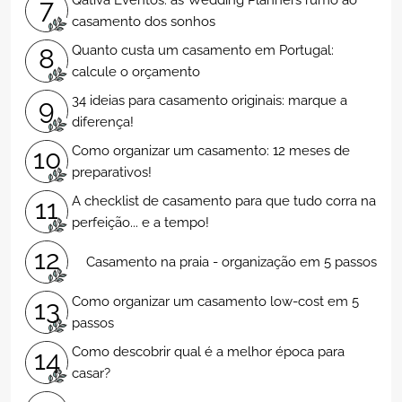
7
casamento dos sonhos
Quanto custa um casamento em Portugal:
8
calcule o orçamento
34 ideias para casamento originais: marque a
9
diferença!
Como organizar um casamento: 12 meses de
10
preparativos!
A checklist de casamento para que tudo corra na
11
perfeição... e a tempo!
12
Casamento na praia - organização em 5 passos
Como organizar um casamento low-cost em 5
13
passos
Como descobrir qual é a melhor época para
14
casar?