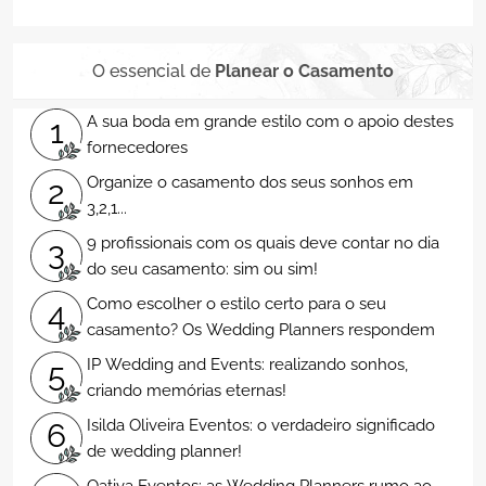
O essencial de
Planear o Casamento
A sua boda em grande estilo com o apoio destes
1
fornecedores
Organize o casamento dos seus sonhos em
2
3,2,1...
9 profissionais com os quais deve contar no dia
3
do seu casamento: sim ou sim!
Como escolher o estilo certo para o seu
4
casamento? Os Wedding Planners respondem
IP Wedding and Events: realizando sonhos,
5
criando memórias eternas!
Isilda Oliveira Eventos: o verdadeiro significado
6
de wedding planner!
Qativa Eventos: as Wedding Planners rumo ao