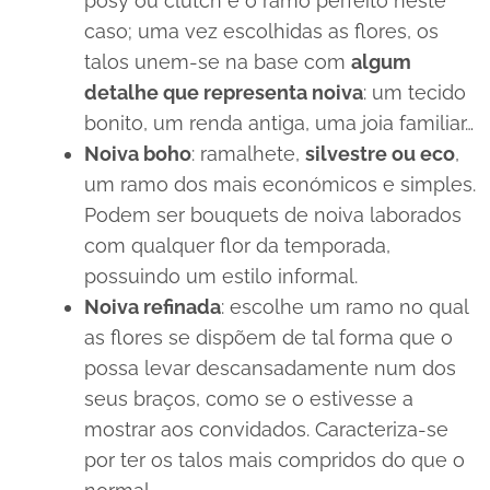
posy
ou
clutch
é o ramo perfeito neste
caso; uma vez escolhidas as flores, os
talos unem-se na base com
algum
detalhe que representa noiva
: um tecido
bonito, um renda antiga, uma joia familiar
…
Noiva
boho
: ramalhete,
silvestre ou
eco
,
um ramo dos mais económicos e simples.
Podem ser
bouquets
de noiva laborados
com qualquer flor da temporada,
possuindo um estilo informal.
Noiva refinada
: escolhe um ramo no qual
as flores se dispõem de tal forma que o
possa levar descansadamente num dos
seus braços, como se o estivesse a
mostrar aos convidados. Caracteriza-se
por ter os talos mais compridos do que o