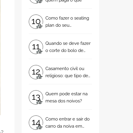
separação?
Como fazer o seating
10
plan do seu
casamento em 5
passos
Quando se deve fazer
11
o corte do bolo de
casamento?
Casamento civil ou
12
religioso: que tipo de
cerimónia escolhem
os noivos
Quem pode estar na
13
portugueses?
mesa dos noivos?
Como entrar e sair do
14
carro da noiva em
o?