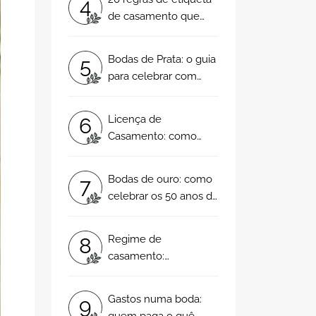
4
noivos?
de casamento que
tem mesmo de saber!
Bodas de Prata: o guia
5
para celebrar com
muito amor os seus 25
anos de casamento!
Licença de
6
Casamento: como
funciona e como deve
pedi-la!
Bodas de ouro: como
7
celebrar os 50 anos de
casamento?
Regime de
8
casamento:
comunhão de
adquiridos, comunhão
Gastos numa boda:
9
geral de bens ou
quem paga o quê