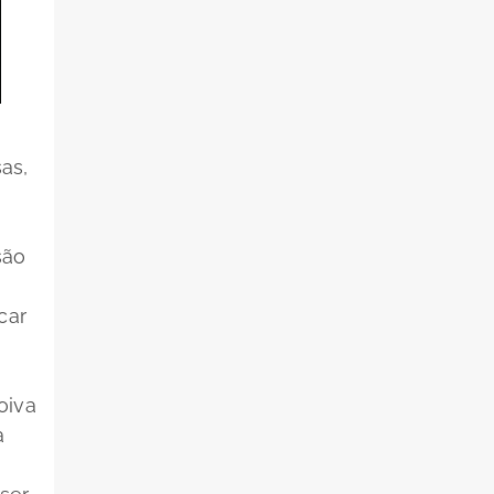
as,
são
o
car
oiva
a