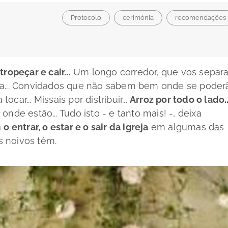
Protocolo
cerimónia
recomendações
ropeçar e cair...
Um longo corredor, que vos separa.
ra... Convidados que não sabem bem onde se poder
ocar... Missais por distribuir...
Arroz por todo o lado..
nde estão... Tudo isto - e tanto mais! -, deixa
a
o entrar, o estar e o sair da igreja
em algumas das
 noivos têm.