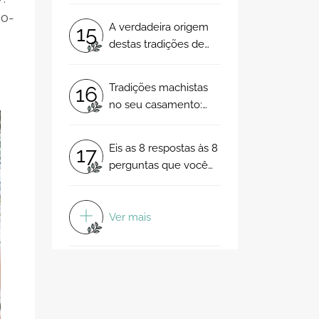
grande estilo
mo-
A verdadeira origem
15
destas tradições de
casamento são de
ficar de boca aberta
Tradições machistas
16
no seu casamento:
saiba quais são!
Eis as 8 respostas às 8
17
perguntas que você
não chegou a fazer
sobre a cerimónia
Ver mais