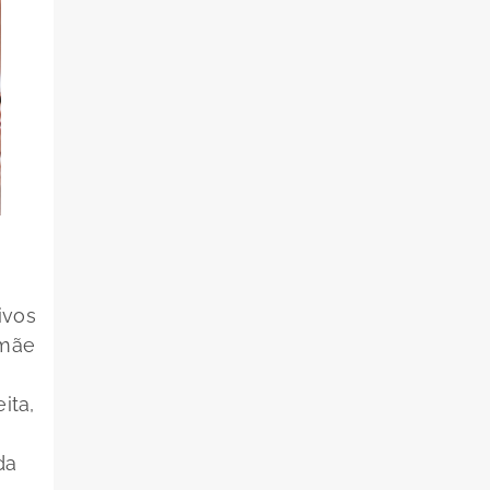
ivos
 mãe
ita,
da