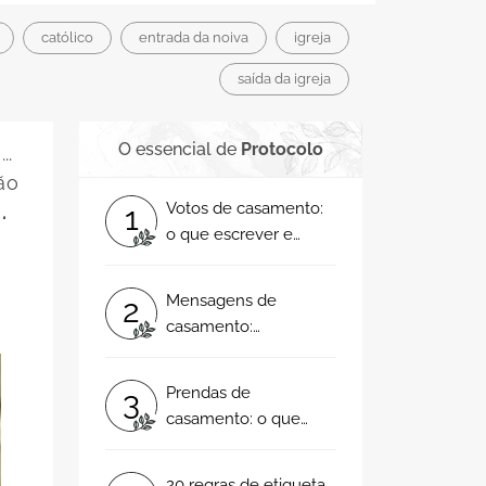
católico
entrada da noiva
igreja
saída da igreja
O essencial de
Protocolo
..
ão
Votos de casamento:
1
.
o que escrever e
exemplos reais
emocionantes!
Mensagens de
2
casamento:
felicitações para os
noivos e notas de
Prendas de
3
agradecimento para
casamento: o que
os convidados
oferecer ou quanto
dinheiro dar aos
20 regras de etiqueta